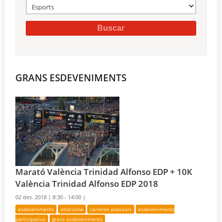
GRANS ESDEVENIMENTS
Marató València Trinidad Alfonso EDP + 10K
València Trinidad Alfonso EDP 2018
02 des. 2018 |
8:30 - 14:00 |
esdeveniments
atletisme
carreres populars
esdeveniments
participatius
grans esdeveniments