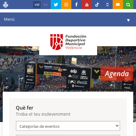
val
es
Menú
▼
La fundació
▼
Agenda
Instal·lacions
▼
Agenda
Comunicació
▼
València en esport
▼
Grans Esdeveniments
Portal de Transparència
Què fer
Troba el teu esdeveniment
Reserves
▼