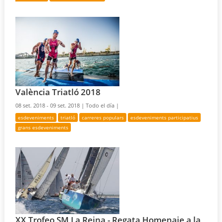
València Triatló 2018
08 set. 2018 - 09 set. 2018 |
Todo el día |
esdeveniments
triatló
carreres populars
esdeveniments participatius
grans esdeveniments
XX Trofeo SM La Reina - Regata Homenaje a la