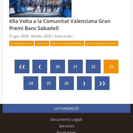
69a Volta a la Comunitat Valenciana Gran
Premi Banc Sabadell
31 gen. 2018 - 04 febr. 2018 |
Todo el día |
esdeveniments
ciclisme
altres esdeveniments
grans esdeveniments
❮❮
❮
20
21
22
23
24
25
26
❯
❯❯
LA FUNDACIÓ
Documents Legals
Servicios
Programes