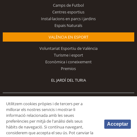
Camps de Futbol
Centres esportius
Instal·lacions en parcs i jardins
Espais Naturals
VALÈNCIA EN ESPORT
Voluntariat Esportiu de València
Turisme i esport
Econòmica i coneixement
Premios
EL JARDÍ DEL TURIA
Utilitzem cookies pròpies i de tercers per a
Segueix-nos
millorar els nostres servicis i mostrar-li
informació relacionada amb les seues
preferències per mitjà de l'anàlisi dels seus
Acceptar
hàbits de navegació. Si contínua navegant,
considerem que accepta el seu ús. Pot canviar la