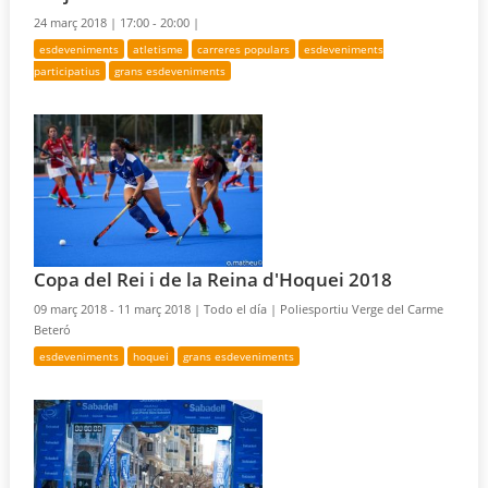
24 març 2018 |
17:00 - 20:00 |
esdeveniments
atletisme
carreres populars
esdeveniments
participatius
grans esdeveniments
Copa del Rei i de la Reina d'Hoquei 2018
09 març 2018 - 11 març 2018 |
Todo el día |
Poliesportiu Verge del Carme
Beteró
esdeveniments
hoquei
grans esdeveniments