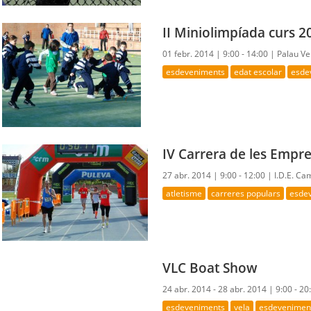
II Miniolimpíada curs 2
01 febr. 2014 |
9:00 - 14:00 |
Palau Ve
esdeveniments
edat escolar
esde
IV Carrera de les Empr
27 abr. 2014 |
9:00 - 12:00 |
I.D.E. Ca
atletisme
carreres populars
esdev
VLC Boat Show
24 abr. 2014 - 28 abr. 2014 |
9:00 - 20
esdeveniments
vela
esdeveniment