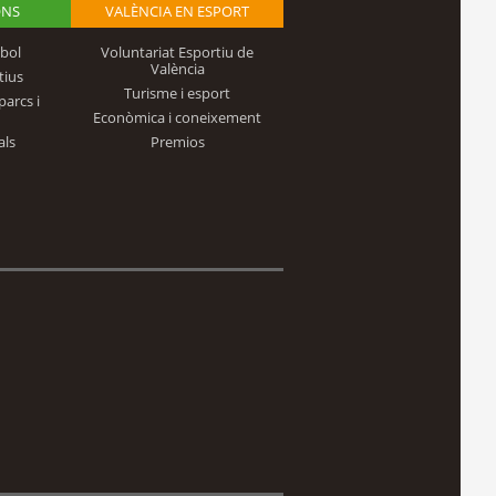
ONS
VALÈNCIA EN ESPORT
bol
Voluntariat Esportiu de
València
tius
Turisme i esport
parcs i
Econòmica i coneixement
als
Premios