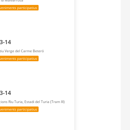
 la Malvarrosa
veniments participatius
13-14
tiu Verge del Carme Beteró
veniments participatius
13-14
acions Riu Turia, Estadi del Turia (Tram III)
veniments participatius