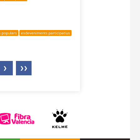
s populars
esdeveniments participatius
❯
❯❯