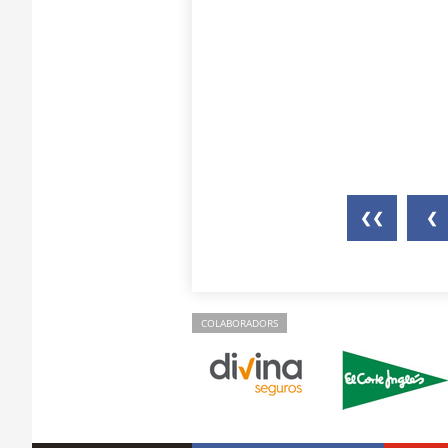
❮❮
❮
COLABORADORS