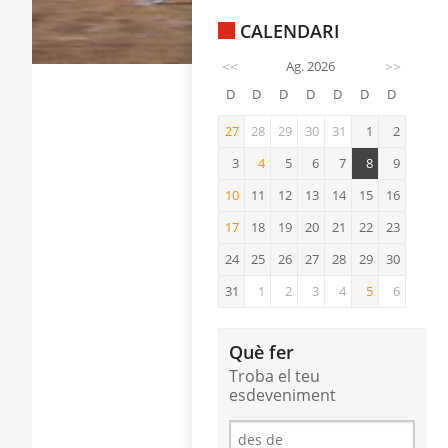
CALENDARI
<<
Ag. 2026
>>
D
D
D
D
D
D
D
27
28
29
30
31
1
2
27
3
4
5
6
7
8
9
4
10
11
12
13
14
15
16
10
17
18
19
20
21
22
23
17
24
25
26
27
28
29
30
31
1
2
3
4
5
6
5
Què fer
Troba el teu
esdeveniment