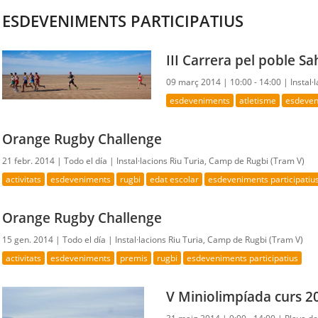
ESDEVENIMENTS PARTICIPATIUS
III Carrera pel poble Sa
09 març 2014 |
10:00 - 14:00 |
Instal·
esdeveniments
atletisme
esdeven
Orange Rugby Challenge
21 febr. 2014 |
Todo el día |
Instal·lacions Riu Turia, Camp de Rugbi (Tram V)
activitats
esdeveniments
rugbi
edat escolar
esdeveniments participatiu
Orange Rugby Challenge
15 gen. 2014 |
Todo el día |
Instal·lacions Riu Turia, Camp de Rugbi (Tram V)
activitats
esdeveniments
premis
rugbi
esdeveniments participatius
V Miniolimpíada curs 2