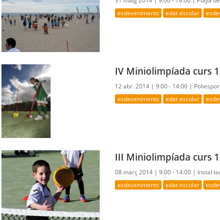
31 maig 2014 |
9:00 - 14:00 |
Playa de
esdeveniments
edat escolar
esde
IV Miniolimpíada curs 
12 abr. 2014 |
9:00 - 14:00 |
Poliespor
esdeveniments
edat escolar
esde
III Miniolimpíada curs 
08 març 2014 |
9:00 - 14:00 |
Instal·l
esdeveniments
edat escolar
esde