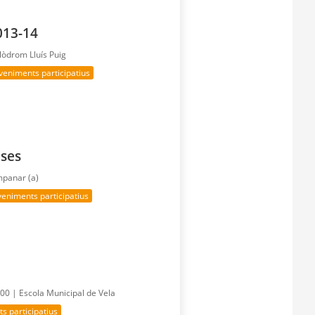
013-14
lòdrom Lluís Puig
veniments participatius
eses
mpanar (a)
eniments participatius
:00 |
Escola Municipal de Vela
s participatius