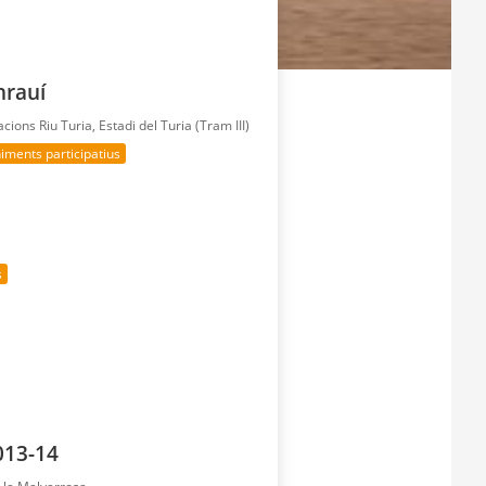
hrauí
lacions Riu Turia, Estadi del Turia (Tram III)
iments participatius
s
013-14