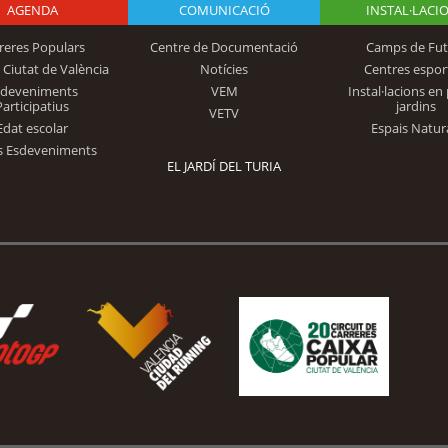
AGENDA
Logo Fundación
COMUNICACIÓ
INSTAL·LACI
reres Populars
Centre de Documentació
Camps de Fut
 Ciutat de València
Notícies
Centres espor
Trinidad Alfonso
sdeveniments
VEM
Instal·lacions en 
Participatius
jardins
VETV
Edat escolar
Espais Natur
s Esdeveniments
EL JARDÍ DEL TURIA