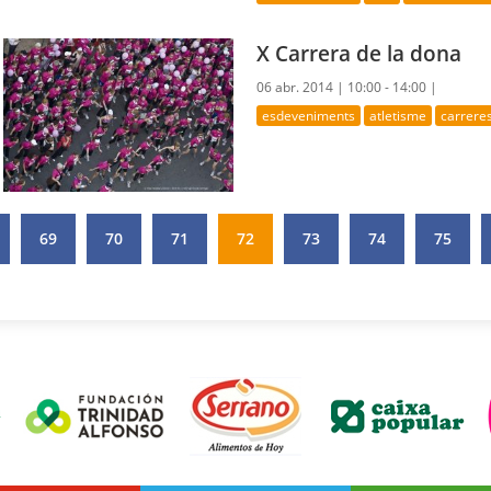
X Carrera de la dona
06 abr. 2014 |
10:00 - 14:00 |
esdeveniments
atletisme
carrere
69
70
71
72
73
74
75