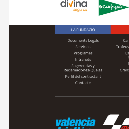
LA FUNDACIÓ
Documents Legals
Car
Servicios
Trofeus
Programes
E
Intranets
Sugerencias y
Reclamaciones/Quejas
Gran
Perfil del contractant
Contacte