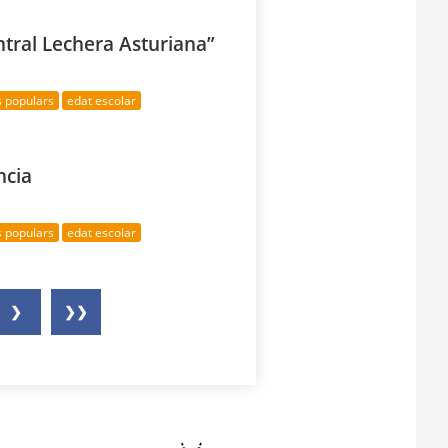
ntral Lechera Asturiana”
s populars
edat escolar
ncia
s populars
edat escolar
❯
❯❯