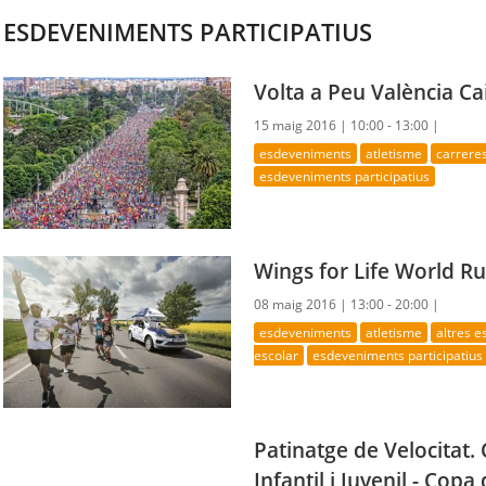
ESDEVENIMENTS PARTICIPATIUS
Volta a Peu València Ca
15 maig 2016 |
10:00 - 13:00 |
esdeveniments
atletisme
carrere
esdeveniments participatius
Wings for Life World R
08 maig 2016 |
13:00 - 20:00 |
esdeveniments
atletisme
altres 
escolar
esdeveniments participatius
Patinatge de Velocitat
Infantil i Juvenil - Cop