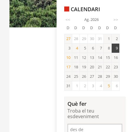
CALENDARI
<<
Ag. 2026
>>
D
D
D
D
D
D
D
27
28
29
30
31
1
2
27
3
4
5
6
7
8
9
4
10
11
12
13
14
15
16
10
17
18
19
20
21
22
23
17
24
25
26
27
28
29
30
31
1
2
3
4
5
6
5
Què fer
Troba el teu
esdeveniment