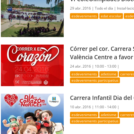
29 abr. 2016 |
Todo el día |
Instal·laci
esdeveniments
edat escolar
esde
Córrer pel cor. Carrera 
València Centre a favo
24 abr. 2016 |
10:00 - 13:00 |
esdeveniments
atletisme
carrere
esdeveniments participatius
Carrera Infantil Dia de
10 abr. 2016 |
11:00 - 14:00 |
esdeveniments
atletisme
carrere
esdeveniments participatius