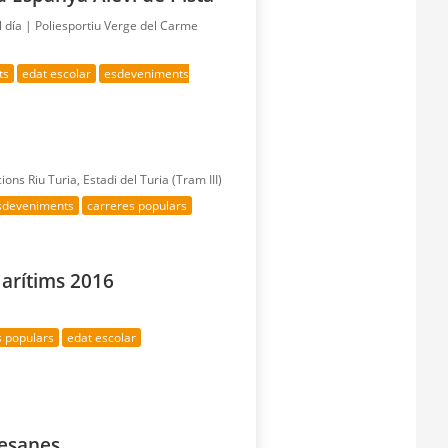
l día |
Poliesportiu Verge del Carme
ts
edat escolar
esdeveniments
cions Riu Turia, Estadi del Turia (Tram III)
esdeveniments
carreres populars
Marítims 2016
s populars
edat escolar
cesanes