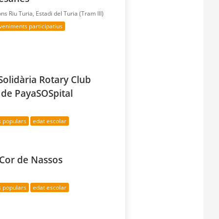
ons Riu Turia, Estadi del Turia (Tram III)
veniments participatius
Solidària Rotary Club
r de PayaSOSpital
s populars
edat escolar
l Cor de Nassos
s populars
edat escolar