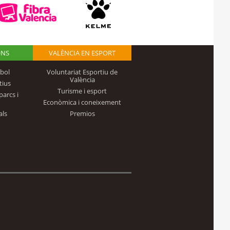
ONS
VALÈNCIA EN ESPORT
bol
Voluntariat Esportiu de
València
tius
Turisme i esport
parcs i
Econòmica i coneixement
als
Premios