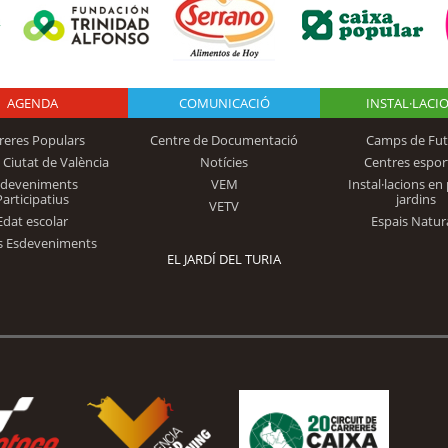
AGENDA
Logo Fundación
COMUNICACIÓ
INSTAL·LACI
reres Populars
Centre de Documentació
Camps de Fut
 Ciutat de València
Notícies
Centres espor
Trinidad Alfonso
sdeveniments
VEM
Instal·lacions en 
Participatius
jardins
VETV
Edat escolar
Espais Natur
s Esdeveniments
EL JARDÍ DEL TURIA