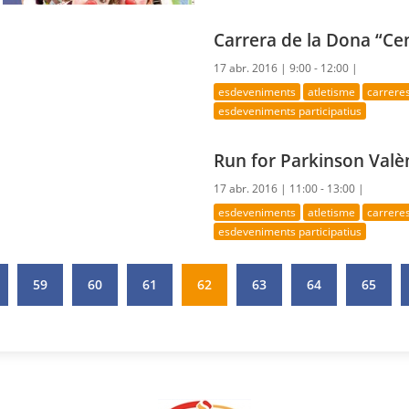
Carrera de la Dona “Ce
17 abr. 2016 |
9:00 - 12:00 |
esdeveniments
atletisme
carrere
esdeveniments participatius
Run for Parkinson Valè
17 abr. 2016 |
11:00 - 13:00 |
esdeveniments
atletisme
carrere
esdeveniments participatius
59
60
61
62
63
64
65