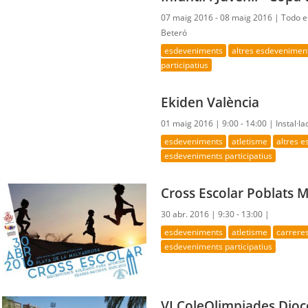
07 maig 2016 - 08 maig 2016 |
Todo e
Beteró
esdeveniments
altres esdevenimen
participatius
Ekiden València
01 maig 2016 |
9:00 - 14:00 |
Instal·la
esdeveniments
atletisme
altres 
esdeveniments participatius
Cross Escolar Poblats 
30 abr. 2016 |
9:30 - 13:00 |
esdeveniments
atletisme
carrere
esdeveniments participatius
VI ColeOlimpiades Dio