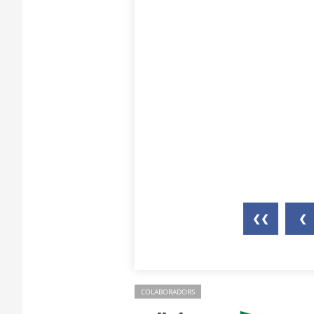
❮❮
❮
COLABORADORS