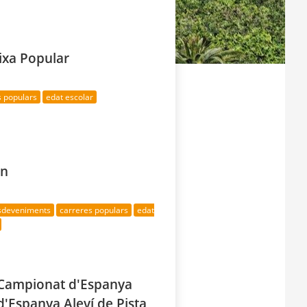
ixa Popular
s populars
edat escolar
un
esdeveniments
carreres populars
edat
. Campionat d'Espanya
a d'Espanya Aleví de Pista