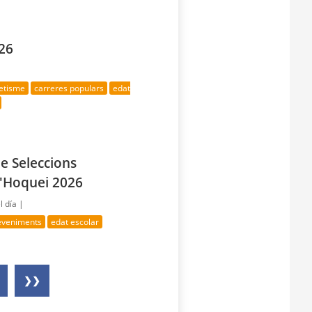
26
letisme
carreres populars
edat
e Seleccions
'Hoquei 2026
l día |
deveniments
edat escolar
❯❯