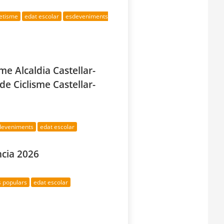
letisme
edat escolar
esdeveniments
me Alcaldia Castellar-
 de Ciclisme Castellar-
sdeveniments
edat escolar
ncia 2026
s populars
edat escolar