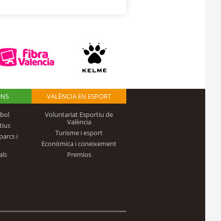
ONS
VALÈNCIA EN ESPORT
bol
Voluntariat Esportiu de
València
tius
Turisme i esport
parcs i
Econòmica i coneixement
als
Premios