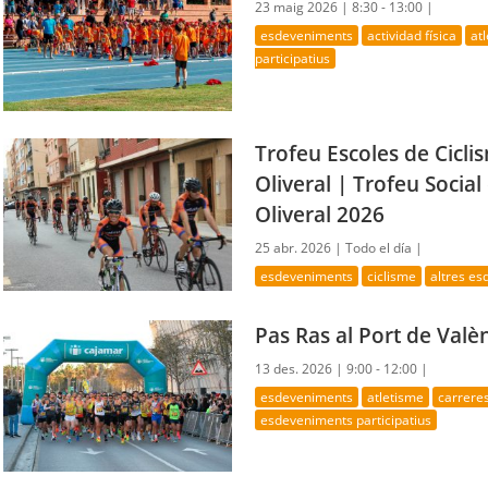
23 maig 2026 |
8:30 - 13:00 |
esdeveniments
actividad física
at
participatius
Trofeu Escoles de Ciclis
Oliveral | Trofeu Social
Oliveral 2026
25 abr. 2026 |
Todo el día |
esdeveniments
ciclisme
altres e
Pas Ras al Port de Valè
13 des. 2026 |
9:00 - 12:00 |
esdeveniments
atletisme
carrere
esdeveniments participatius