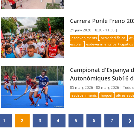
Carrera Ponle Freno 20
21 juny 2026 |
8:30 - 11:30 |
esdeveniments
actividad física
at
escolar
esdeveniments participatius
Campionat d'Espanya d
Autonòmiques Sub16 d
05 març 2026 - 08 març 2026 |
Todo e
esdeveniments
hoquei
altres es
1
2
3
4
5
6
7
❯