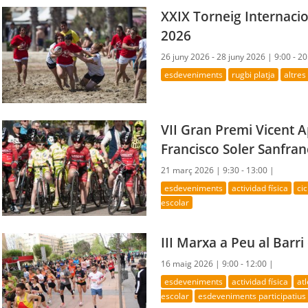
XXIX Torneig Internacio
2026
26 juny 2026 - 28 juny 2026 |
9:00 - 20
esdeveniments
rugbi platja
altre
VII Gran Premi Vicent A
Francisco Soler Sanfran
21 març 2026 |
9:30 - 13:00 |
esdeveniments
actividad física
ci
escolar
III Marxa a Peu al Barr
16 maig 2026 |
9:00 - 12:00 |
esdeveniments
actividad física
at
escolar
esdeveniments participatius