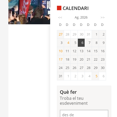
CALENDARI
<<
Ag. 2026
>>
D
D
D
D
D
D
D
27
28
29
30
31
1
2
27
3
4
5
6
7
8
9
4
10
11
12
13
14
15
16
10
17
18
19
20
21
22
23
17
24
25
26
27
28
29
30
31
1
2
3
4
5
6
5
Què fer
Troba el teu
esdeveniment