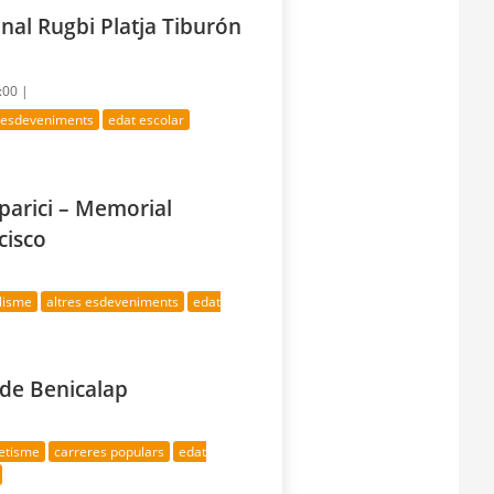
nal Rugbi Platja Tiburón
:00 |
s esdeveniments
edat escolar
parici – Memorial
cisco
clisme
altres esdeveniments
edat
i de Benicalap
letisme
carreres populars
edat