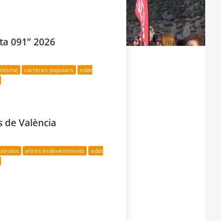
uta 091” 2026
letisme
carreres populars
edat
s de València
txirulos
altres esdeveniments
edat