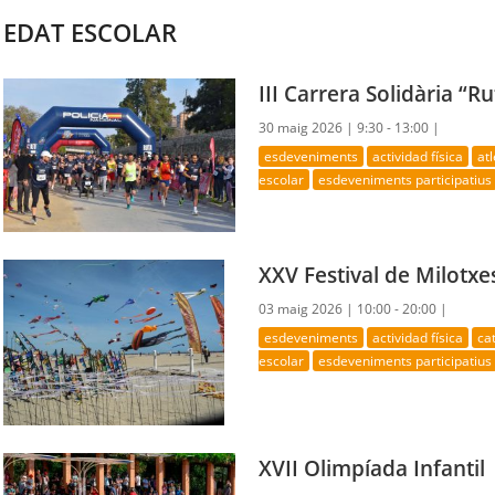
EDAT ESCOLAR
III Carrera Solidària “R
30 maig 2026 |
9:30 - 13:00 |
esdeveniments
actividad física
at
escolar
esdeveniments participatius
XXV Festival de Milotxe
03 maig 2026 |
10:00 - 20:00 |
esdeveniments
actividad física
ca
escolar
esdeveniments participatius
XVII Olimpíada Infantil