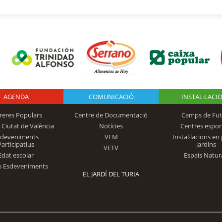
AGENDA
Logo Fundación
COMUNICACIÓ
INSTAL·LACI
reres Populars
Centre de Documentació
Camps de Fut
 Ciutat de València
Notícies
Centres espor
Trinidad Alfonso
sdeveniments
VEM
Instal·lacions en 
Participatius
jardins
VETV
Edat escolar
Espais Natur
s Esdeveniments
EL JARDÍ DEL TURIA