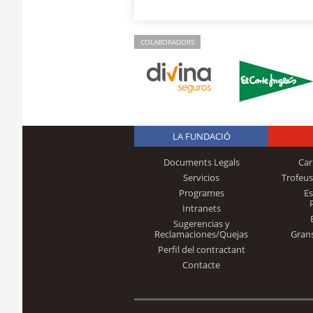
COLABORADORS
LA FUNDACIÓ
Documents Legals
Car
Servicios
Trofeus
Programes
E
Intranets
Sugerencias y
Reclamaciones/Quejas
Gran
Perfil del contractant
Contacte