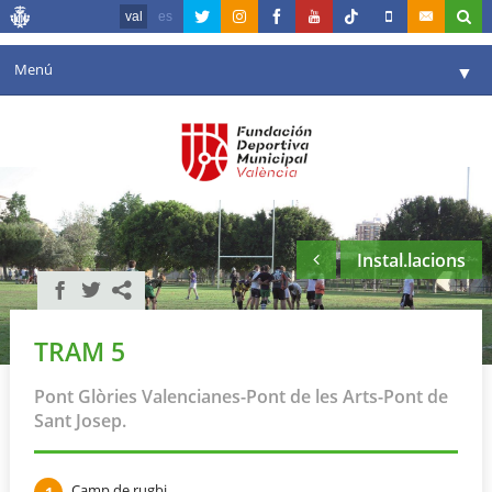
val
es
Menú
▼
La fundació
▼
Agenda
Instal·lacions
▼
Instal.lacions
Comunicació
▼
València en esport
▼
TRAM 5
Portal de Transparència
Pont Glòries Valencianes-Pont de les Arts-Pont de
Reserves
▼
Sant Josep.
Camp de rugbi.