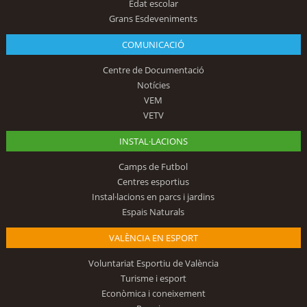
Edat escolar
Grans Esdeveniments
COMUNICACIÓ
Centre de Documentació
Notícies
VEM
VETV
INSTAL·LACIONS
Camps de Futbol
Centres esportius
Instal·lacions en parcs i jardins
Espais Naturals
VALÈNCIA EN ESPORT
Voluntariat Esportiu de València
Turisme i esport
Econòmica i coneixement