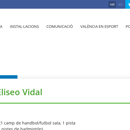
val
es
A
INSTAL·LACIONS
COMUNICACIÓ
VALÈNCIA EN ESPORT
PO
liseo Vidal
(1 camp de handbol/futbol sala, 1 pista
6 pistes de badmintón)