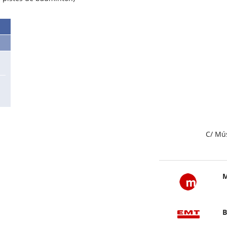
C/ Mús
M
B