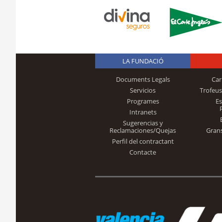
LA FUNDACIÓ
Documents Legals
Car
Servicios
Trofeus
Programes
E
Intranets
Sugerencias y
Reclamaciones/Quejas
Gran
Perfil del contractant
Contacte