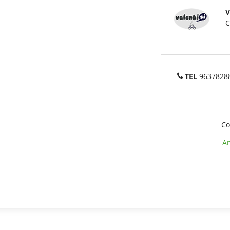
V
C
TEL
9637828
Co
An