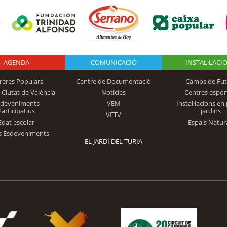
AGENDA
Logo Fundación
COMUNICACIÓ
INSTAL·LACI
reres Populars
Centre de Documentació
Camps de Fut
 Ciutat de València
Notícies
Centres espor
Trinidad Alfonso
sdeveniments
VEM
Instal·lacions en 
Participatius
jardins
VETV
Edat escolar
Espais Natur
s Esdeveniments
EL JARDÍ DEL TURIA