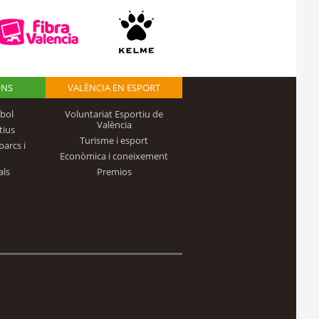
ONS
VALÈNCIA EN ESPORT
bol
Voluntariat Esportiu de
València
tius
Turisme i esport
parcs i
Econòmica i coneixement
als
Premios