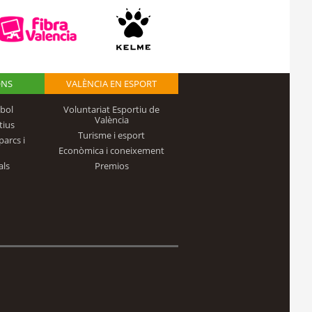
ONS
VALÈNCIA EN ESPORT
bol
Voluntariat Esportiu de
València
tius
Turisme i esport
parcs i
Econòmica i coneixement
als
Premios