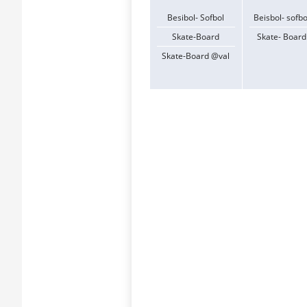
Besibol- Sofbol
Beisbol- sofbo
Skate-Board
Skate- Board
Skate-Board @val