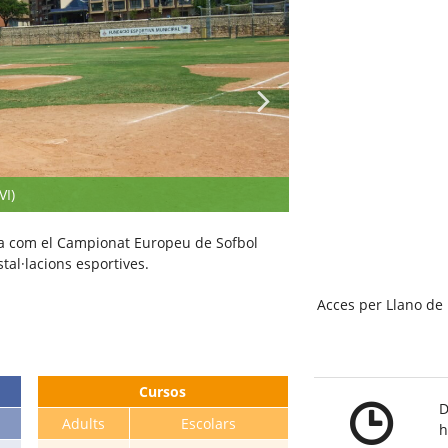
VI)
a com el Campionat Europeu de Sofbol
tal·lacions esportives.
Acces per Llano de l
Cursos
D
Adults
Escolars
h