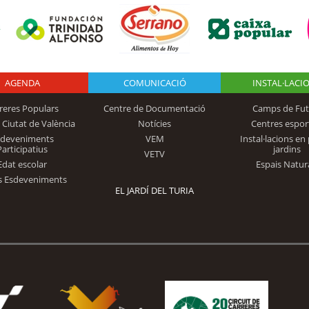
AGENDA
Logo Fundación
COMUNICACIÓ
INSTAL·LACI
reres Populars
Centre de Documentació
Camps de Fut
 Ciutat de València
Notícies
Centres espor
Trinidad Alfonso
sdeveniments
VEM
Instal·lacions en 
Participatius
jardins
VETV
Edat escolar
Espais Natur
s Esdeveniments
EL JARDÍ DEL TURIA