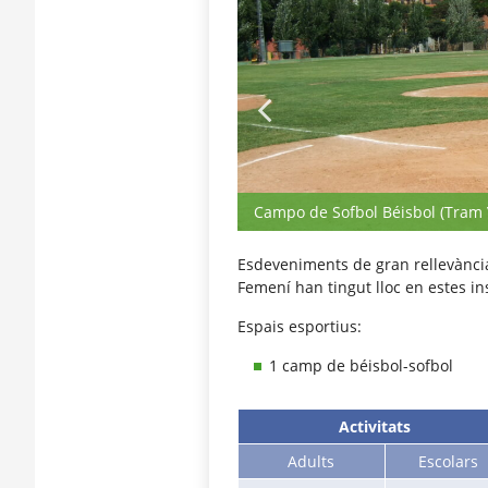
Campo de Sofbol Béisbol (Tram 
Esdeveniments de gran rellevànci
Femení han tingut lloc en estes ins
Espais esportius:
1 camp de béisbol-sofbol
Activitats
Adults
Escolars