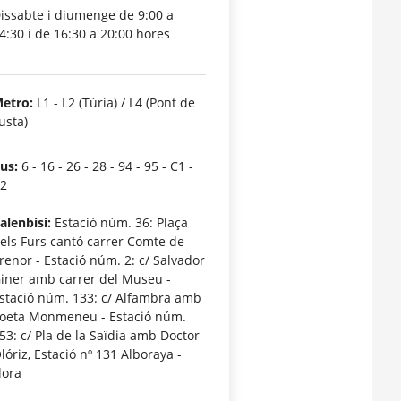
issabte i diumenge de 9:00 a
4:30 i de 16:30 a 20:00 hores
etro:
L1 - L2 (Túria) / L4 (Pont de
usta)
us:
6 - 16 - 26 - 28 - 94 - 95 - C1 -
2
alenbisi:
Estació núm. 36: Plaça
els Furs cantó carrer Comte de
renor - Estació núm. 2: c/ Salvador
iner amb carrer del Museu -
stació núm. 133: c/ Alfambra amb
oeta Monmeneu - Estació núm.
53: c/ Pla de la Saïdia amb Doctor
lóriz, Estació nº 131 Alboraya -
lora