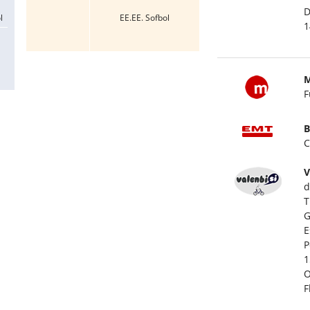
D
l
EE.EE. Sofbol
1
M
F
B
C
V
d
T
G
E
P
1
O
F