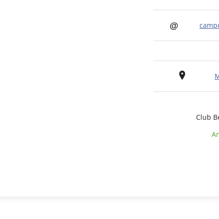
campo
M
Club B
An