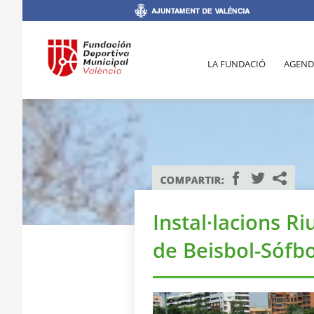
LA FUNDACIÓ
AGEND
Instal·lacions R
de Beisbol-Sófbo