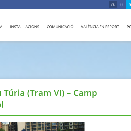
val
es
A
INSTAL·LACIONS
COMUNICACIÓ
VALÈNCIA EN ESPORT
PO
iu Túria (Tram VI) – Camp
l