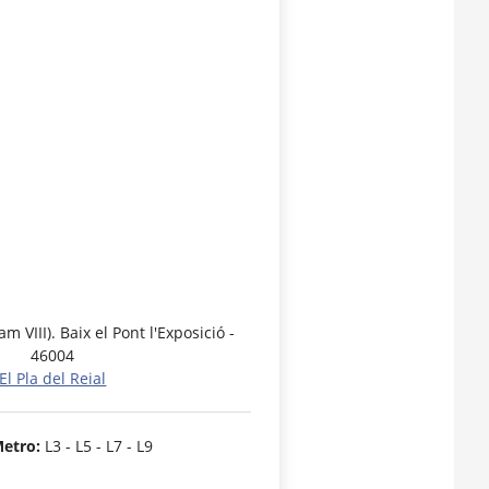
am VIII). Baix el Pont l'Exposició -
46004
El Pla del Reial
etro:
L3 - L5 - L7 - L9