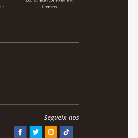
Econòmica i coneixement
als
Premios
Segueix-nos