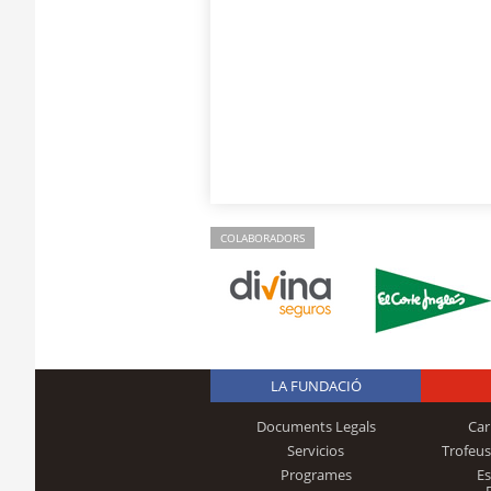
COLABORADORS
LA FUNDACIÓ
Documents Legals
Car
Servicios
Trofeus
Programes
E