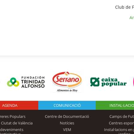
Club de F
An
AGENDA
Logo Fundación
COMUNICACIÓ
INSTAL·LACI
reres Populars
Centre de Documentació
Camps de Fut
 Ciutat de València
Notícies
Centres espor
Trinidad Alfonso
sdeveniments
VEM
Instal·lacions en 