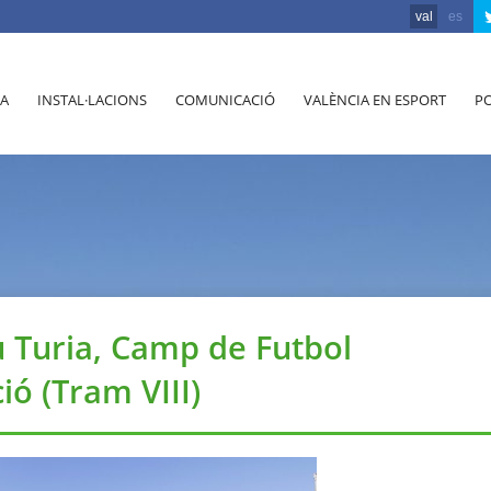
val
es
A
INSTAL·LACIONS
COMUNICACIÓ
VALÈNCIA EN ESPORT
PO
iu Turia, Camp de Futbol
ió (Tram VIII)