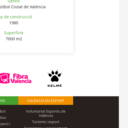
Gestió
útbol Ciutat de València
y de construcció
1980
Superfície
7000 m2
ONS
VALÈNCIA EN ESPORT
bol
Voluntariat Esportiu de
València
tius
Turisme i esport
parcs i