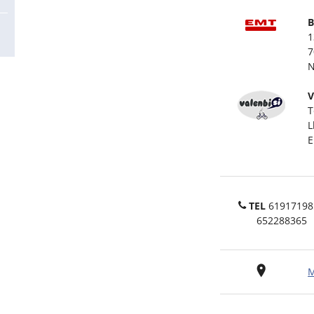
B
1
7
N
V
T
L
E
TEL
61917198
652288365
M