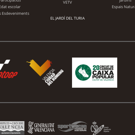
Participatius
jardins
VETV
Edat escolar
Espais Natur
s Esdeveniments
EL JARDÍ DEL TURIA