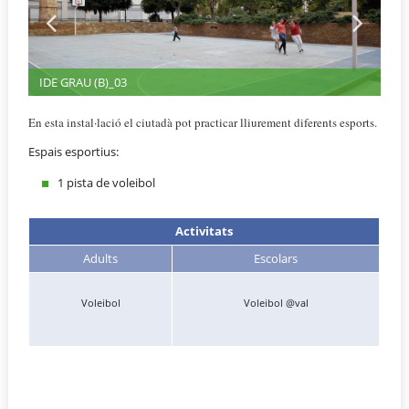
IDE GRAU (B)_03
En esta instal·lació el ciutadà pot practicar lliurement diferents esports.
Espais esportius:
1 pista de voleibol
Activitats
Adults
Escolars
Voleibol
Voleibol @val