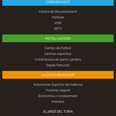
COMUNICACIÓ
Centre de Documentació
Notícies
VEM
VETV
INSTAL·LACIONS
Camps de Futbol
Centres esportius
Instal·lacions en parcs i jardins
Espais Naturals
VALÈNCIA EN ESPORT
Voluntariat Esportiu de València
Turisme i esport
Econòmica i coneixement
Premios
EL JARDÍ DEL TURIA