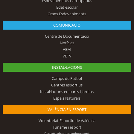
Esdeveniments Participatius
Edat escolar
Grans Esdeveniments
COMUNICACIÓ
Centre de Documentació
Notícies
VEM
VETV
INSTAL·LACIONS
Camps de Futbol
Centres esportius
Instal·lacions en parcs i jardins
Espais Naturals
VALÈNCIA EN ESPORT
Voluntariat Esportiu de València
Turisme i esport
Econòmica i coneixement