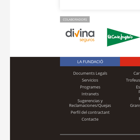
COLABORADORS
LA FUNDACIÓ
Documents Legals
Car
Servicios
Trofeus
Programes
E
Intranets
Sugerencias y
Reclamaciones/Quejas
Gran
Perfil del contractant
Contacte