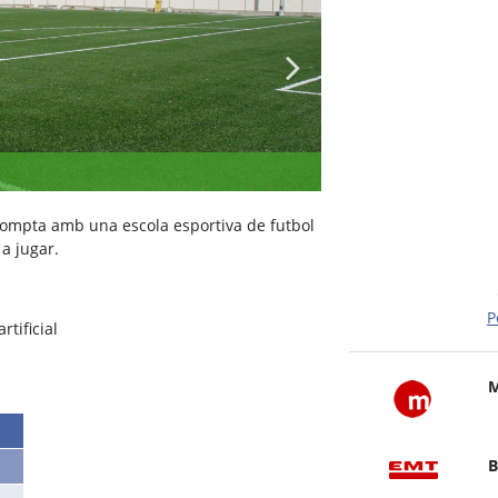
compta amb una escola esportiva de futbol
a jugar.
P
tificial
M
B