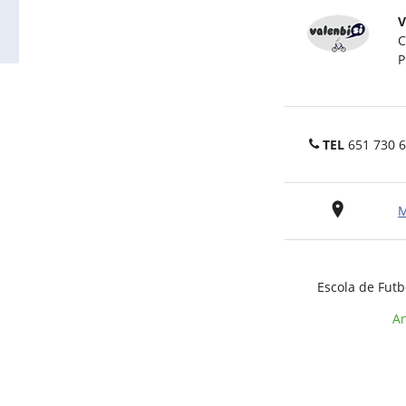
V
C
P
TEL
651 730 
M
Escola de Fut
An