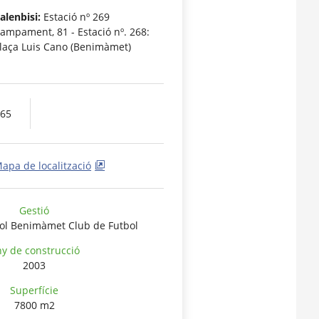
alenbisi:
Estació nº 269
ampament, 81 - Estació nº. 268:
laça Luis Cano (Benimàmet)
665
apa de localització
Gestió
bol Benimàmet Club de Futbol
y de construcció
2003
Superfície
7800 m2