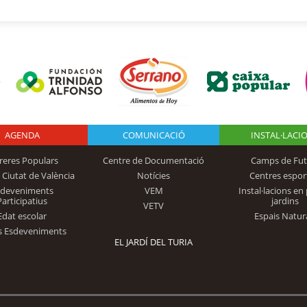
AGENDA
Logo Fundación
COMUNICACIÓ
INSTAL·LACI
reres Populars
Centre de Documentació
Camps de Fut
 Ciutat de València
Notícies
Centres espor
Trinidad Alfonso
sdeveniments
VEM
Instal·lacions en 
Participatius
jardins
VETV
Edat escolar
Espais Natur
s Esdeveniments
EL JARDÍ DEL TURIA