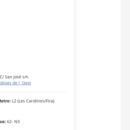
C/ San José s/n
oblats de l´Oest
etro:
L2 (Les Carolines/Fira)
us:
62- N3