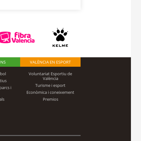
ONS
VALÈNCIA EN ESPORT
bol
Voluntariat Esportiu de
València
tius
Turisme i esport
parcs i
Econòmica i coneixement
als
Premios