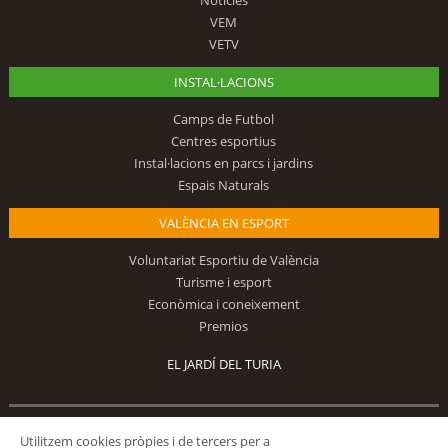
VEM
VETV
INSTAL·LACIONS
Camps de Futbol
Centres esportius
Instal·lacions en parcs i jardins
Espais Naturals
VALÈNCIA EN ESPORT
Voluntariat Esportiu de València
Turisme i esport
Econòmica i coneixement
Premios
EL JARDÍ DEL TURIA
Segueix-nos
Utilitzem cookies pròpies i de tercers per a