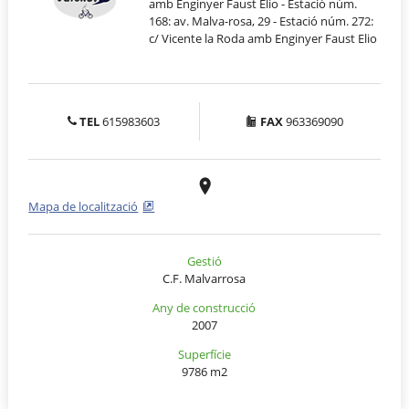
amb Enginyer Faust Elio - Estació núm.
168: av. Malva-rosa, 29 - Estació núm. 272:
c/ Vicente la Roda amb Enginyer Faust Elio
TEL
615983603
FAX
963369090
Mapa de localització
Gestió
C.F. Malvarrosa
Any de construcció
2007
Superfície
9786 m2