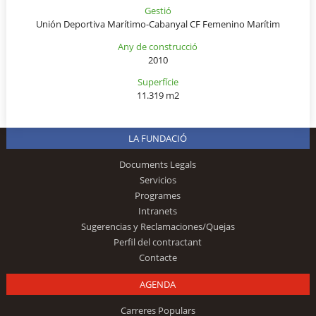
Gestió
Unión Deportiva Marítimo-Cabanyal CF Femenino Marítim
Any de construcció
2010
Superfície
11.319 m2
LA FUNDACIÓ
Documents Legals
Servicios
Programes
Intranets
Sugerencias y Reclamaciones/Quejas
Perfil del contractant
Contacte
AGENDA
Carreres Populars