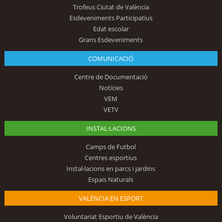
Trofeus Ciutat de València
Esdeveniments Participatius
Edat escolar
Grans Esdeveniments
COMUNICACIÓ
Centre de Documentació
Notícies
VEM
VETV
INSTAL·LACIONS
Camps de Futbol
Centres esportius
Instal·lacions en parcs i jardins
Espais Naturals
VALÈNCIA EN ESPORT
Voluntariat Esportiu de València