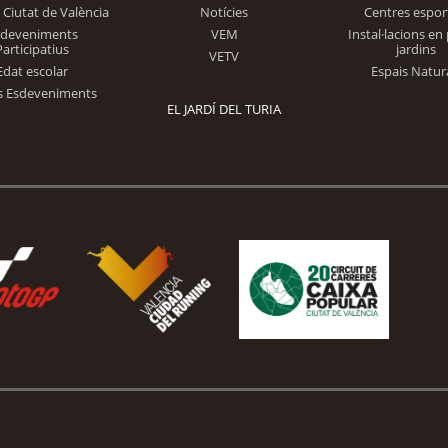
 Ciutat de València
Notícies
Centres espor
Trinidad Alfonso
sdeveniments
VEM
Instal·lacions en 
Participatius
jardins
VETV
Edat escolar
Espais Natur
s Esdeveniments
EL JARDÍ DEL TURIA