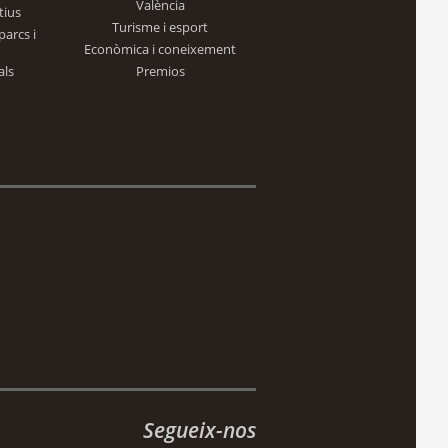
València
tius
Turisme i esport
parcs i
Econòmica i coneixement
als
Premios
Segueix-nos