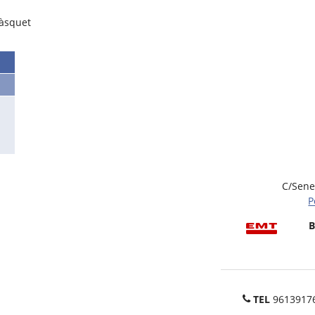
bàsquet
C/Sene
P
B
TEL
9613917