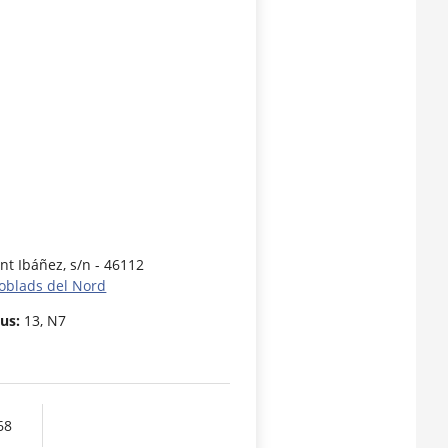
nt Ibáñez, s/n - 46112
oblads del Nord
us:
13, N7
68