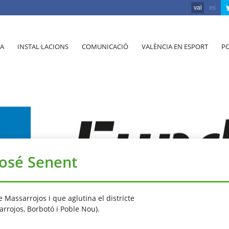
val
es
A
INSTAL·LACIONS
COMUNICACIÓ
VALÈNCIA EN ESPORT
PO
José Senent
e Massarrojos i que aglutina el districte
arrojos, Borbotó i Poble Nou).