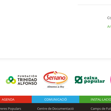
Co
An
AGENDA
Logo Fundación
COMUNICACIÓ
INSTAL·LACI
reres Populars
Centre de Documentació
Camps de Fut