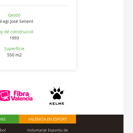
Gestió
l·egi José Senent
y de construcció
1993
Superfície
550 m2
ONS
VALÈNCIA EN ESPORT
bol
Voluntariat Esportiu de