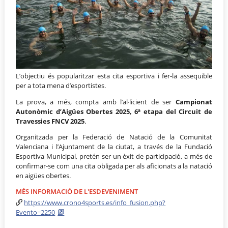
L’objectiu és popularitzar esta cita esportiva i fer-la assequible
per a tota mena d’esportistes.
La prova, a més, compta amb l’al·licient de ser
Campionat
Autonòmic d’Aigües Obertes 2025, 6ª etapa del Circuit de
Travessies FNCV 2025
.
Organitzada per la Federació de Natació de la Comunitat
Valenciana i l’Ajuntament de la ciutat, a través de la Fundació
Esportiva Municipal, pretén ser un èxit de participació, a més de
confirmar-se com una cita obligada per als aficionats a la natació
en aigües obertes.
MÉS INFORMACIÓ DE L'ESDEVENIMENT
https://www.crono4sports.es/info_fusion.php?
Evento=2250