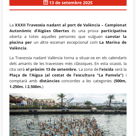
13 de setembre 2025
La
XXXII Travessia nadant al port de València – Campionat
Autonòmic d’Aigües Obertes
és una prova
participativa
oberta a totes aquelles persones que vulguen
canviar la
piscina per
un altre escenari excepcional com
La Marina de
València
.
La Travessia nadant València torna a situar-se en els calendaris
dels amants de les travessies més clàssiques. En esta ocasió, la
cita serà
el pròxim 13 de setembre
.
La zona de
l’eixida
serà la
Plaça de l’Aigua (al costat de l’escultura “La Pamela”)
i
comptarà amb
distàncies
concordes a les categories
(500m,
1.250m. i 2.500m.
)