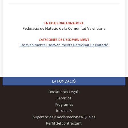
ENTIDAD ORGANIZADORA
Federació de Natació de la Comunitat Valenciana
CATEGORIES DE L'ESDEVENIMENT
Esdeveniments
Esdeveniments Participatius
Natació
LA FUNDACIÓ
Documents Legals
Servicios
Programes
Intranets
Sugerencias y Reclamaciones/Quejas
Perfil del contractant