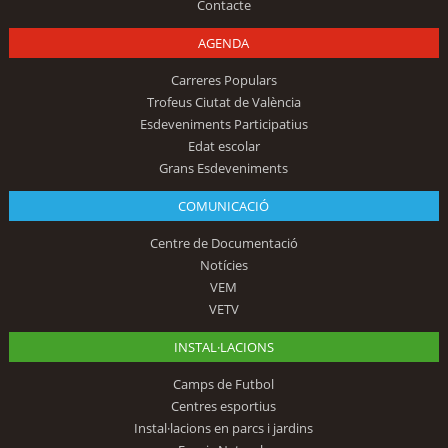
Contacte
AGENDA
Carreres Populars
Trofeus Ciutat de València
Esdeveniments Participatius
Edat escolar
Grans Esdeveniments
COMUNICACIÓ
Centre de Documentació
Notícies
VEM
VETV
INSTAL·LACIONS
Camps de Futbol
Centres esportius
Instal·lacions en parcs i jardins