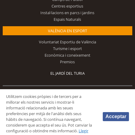
Centres esportius
Instal·lacions en parcs i jardins
Espais Naturals
VALÈNCIA EN ESPORT
Voluntariat Esportiu de València
Turisme i esport
Econòmica i coneixement
Premios
EL JARDÍ DEL TURIA
Utilitzem cookies pròpies i de tercers per a
Segueix-nos
millorar els nostres servicis i mostrar-li
informació relacionada amb les seues
preferències per mitjà de l'anàlisi dels seus
Acceptar
hàbits de navegació. Si contínua navegant,
considerem que accepta el seu ús. Pot canviar la
configuració o obtindre més informació.
Llegir
© 2026 Fundación Deportiva Municipal Valencia |
AVÍS LEGAL
|
POLÍTICA DE