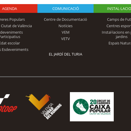
AGENDA
Logo Fundación
COMUNICACIÓ
INSTAL·LACI
reres Populars
Centre de Documentació
Camps de Fut
 Ciutat de València
Notícies
Centres espor
Trinidad Alfonso
sdeveniments
VEM
Instal·lacions en 
Participatius
jardins
VETV
Edat escolar
Espais Natur
s Esdeveniments
EL JARDÍ DEL TURIA