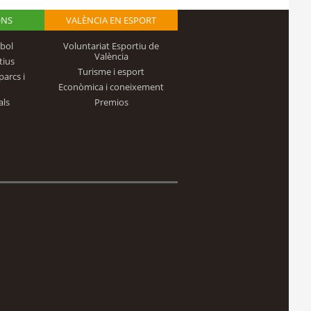
ONS
VALÈNCIA EN ESPORT
bol
Voluntariat Esportiu de
València
tius
Turisme i esport
parcs i
Econòmica i coneixement
als
Premios