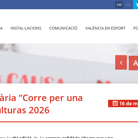
val
es
A
INSTAL·LACIONS
COMUNICACIÓ
VALÈNCIA EN ESPORT
PO
A
ària “Corre per una
16 de m
ulturas 2026