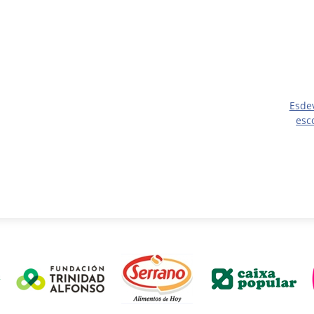
Esde
esc