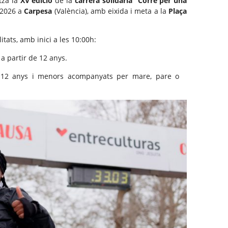
tza la
XV edició
de la
carrera solidària “Corre per una
2026 a
Carpesa
(València), amb eixida i meta a la
Plaça
ats, amb inici a les 10:00h:
 a partir de 12 anys.
 12 anys i menors acompanyats per mare, pare o