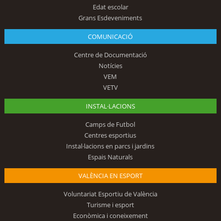
Edat escolar
Grans Esdeveniments
COMUNICACIÓ
Centre de Documentació
Notícies
VEM
VETV
INSTAL·LACIONS
Camps de Futbol
Centres esportius
Instal·lacions en parcs i jardins
Espais Naturals
VALÈNCIA EN ESPORT
Voluntariat Esportiu de València
Turisme i esport
Econòmica i coneixement