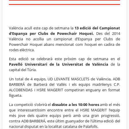
València acull este cap de setmana la
13 edició del Campionat
d’Espanya per Clubs de Powechair Hoquei.
Des del 2014
València no acollia un campionat d’Espanya per Clubs de
Powerchair Hoquei abans mencionat com hoquei en cadira de
rodes elèctrica.
Esta edició se celebrarà este pròxim cap de setmana en el
Pavelló Universitari de la Universitat de València
de la
capital del Túria.
Un total de 4 equips, UD LEVANTE MASCLETS de València, ADB
BARBERÁ de Barberá del Vallés i els equips madrilenys C.P.
ALCOBENDAS i HSRE MAGERIT competiran enguany en format
lligueta.
La competició s’obrirà el
dissabte a les 10:00 hores
amb el més
que interessantíssim encontre entre el HSRE MAGERIT l’equip
més jove dels quatre equips però amb una gran progressió,
contra ADB BARBERÁ, este últim guanyador de l’última edició del
nacional disputat en la localitat catalana de Palafolls.