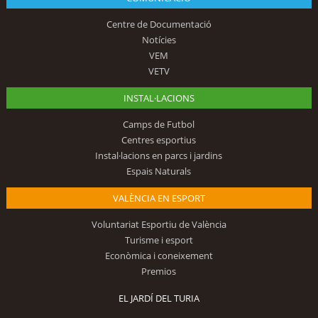
Centre de Documentació
Notícies
VEM
VETV
INSTAL·LACIONS
Camps de Futbol
Centres esportius
Instal·lacions en parcs i jardins
Espais Naturals
VALÈNCIA EN ESPORT
Voluntariat Esportiu de València
Turisme i esport
Econòmica i coneixement
Premios
EL JARDÍ DEL TURIA