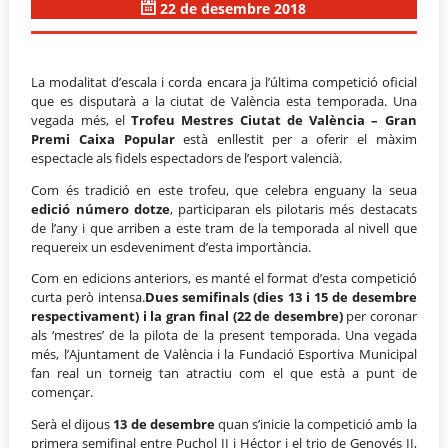
22 de desembre 2018
La modalitat d’escala i corda encara ja l’última competició oficial
que es disputarà a la ciutat de València esta temporada. Una
vegada més, el
Trofeu Mestres Ciutat de València – Gran
Premi Caixa Popular
està enllestit per a oferir el màxim
espectacle als fidels espectadors de l’esport valencià.
Com és tradició en este trofeu, que celebra enguany la seua
edició número dotze
, participaran els pilotaris més destacats
de l’any i que arriben a este tram de la temporada al nivell que
requereix un esdeveniment d’esta importància.
Com en edicions anteriors, es manté el format d’esta competició
curta però intensa.
Dues semifinals (dies 13 i 15 de desembre
respectivament) i la gran final (22 de desembre)
per coronar
als ‘mestres’ de la pilota de la present temporada. Una vegada
més, l’Ajuntament de València i la Fundació Esportiva Municipal
fan real un torneig tan atractiu com el que està a punt de
començar.
Serà el dijous
13 de desembre
quan s’inicie la competició amb la
primera semifinal entre Puchol II i Héctor i el trio de Genovés II,