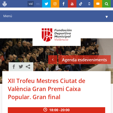
val
es
Menú
▼
La fundació
▼
Agenda
Instal·lacions
▼
Agenda esdeveniments
Comunicació
▼
València en esport
▼
XII Trofeu Mestres Ciutat de
Portal de Transparència
València Gran Premi Caixa
Reserves
Popular. Gran final
▼
18:00 -20:00