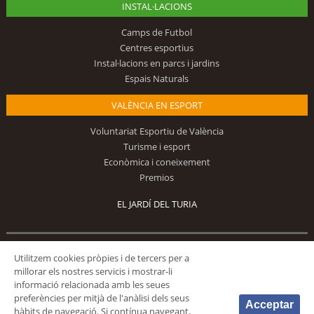
INSTAL·LACIONS
Camps de Futbol
Centres esportius
Instal·lacions en parcs i jardins
Espais Naturals
VALÈNCIA EN ESPORT
Voluntariat Esportiu de València
Turisme i esport
Econòmica i coneixement
Premios
EL JARDÍ DEL TURIA
Utilitzem cookies pròpies i de tercers per a
Segueix-nos
millorar els nostres servicis i mostrar-li
informació relacionada amb les seues
preferències per mitjà de l'anàlisi dels seus
Acceptar
hàbits de navegació. Si contínua navegant,