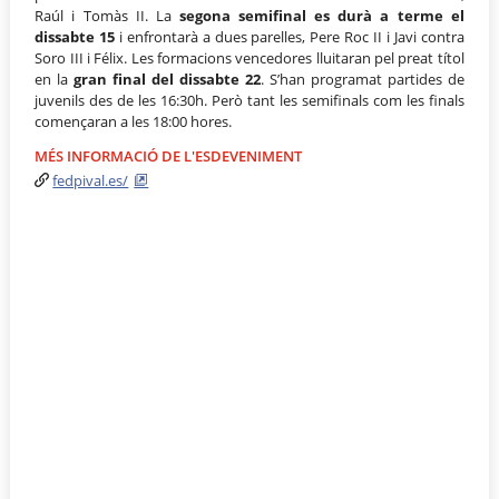
Raúl i Tomàs II. La
segona semifinal es durà a terme el
dissabte 15
i enfrontarà a dues parelles, Pere Roc II i Javi contra
Soro III i Félix. Les formacions vencedores lluitaran pel preat títol
en la
gran final del dissabte 22
. S’han programat partides de
juvenils des de les 16:30h. Però tant les semifinals com les finals
començaran a les 18:00 hores.
MÉS INFORMACIÓ DE L'ESDEVENIMENT
fedpival.es/