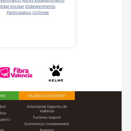
eveniments
Altres esdeveniments
Edat escolar
Esdeveniments
Participatius
Ciclisme
ONS
VALÈNCIA EN ESPORT
bol
Voluntariat Esportiu de
València
tius
Turisme i esport
parcs i
Econòmica i coneixement
als
Premios