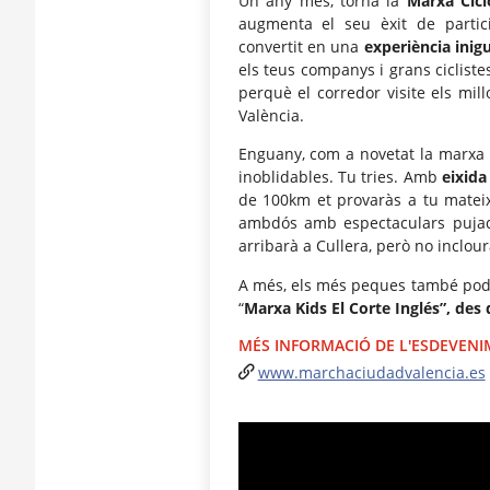
Un any més, torna la
Marxa Cicl
augmenta el seu èxit de partici
convertit en una
experiència
inig
els teus companys i grans cicliste
perquè el corredor visite els mil
València.
Enguany, com a novetat la marx
inoblidables. Tu tries. Amb
eixida
de 100km et provaràs a tu mateix 
ambdós amb espectaculars pujad
arribarà a Cullera, però no inclour
A més, els més peques també podra
“
Marxa Kids El Corte Inglés”, des 
MÉS INFORMACIÓ DE L'ESDEVEN
www.marchaciudadvalencia.es