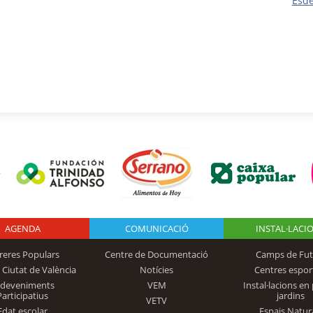
Esd
AGENDA
Logo Fundación
COMUNICACIÓ
INSTAL·LACI
reres Populars
Centre de Documentació
Camps de Fut
 Ciutat de València
Notícies
Centres espor
Trinidad Alfonso
sdeveniments
VEM
Instal·lacions en 
Participatius
jardins
VETV
Edat escolar
Espais Natur