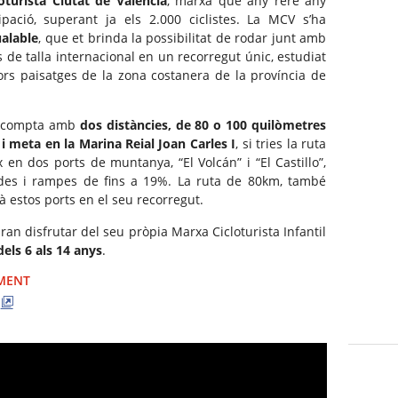
oturista Ciutat de València
, marxa que any rere any
pació, superant ja els 2.000 ciclistes. La MCV s’ha
ualable
, que et brinda la possibilitat de rodar junt amb
s de talla internacional en un recorregut únic, estudiat
lors paisatges de la zona costanera de la província de
a compta amb
dos distàncies, de 80 o 100 quilòmetres
 i meta en la Marina Reial Joan Carles I
, si tries la ruta
en dos ports de muntanya, “El Volcán” i “El Castillo”,
es i rampes de fins a 19%. La ruta de 80km, també
à estos ports en el seu recorregut.
n disfrutar del seu pròpia Marxa Cicloturista Infantil
dels 6 als 14 anys
.
IMENT