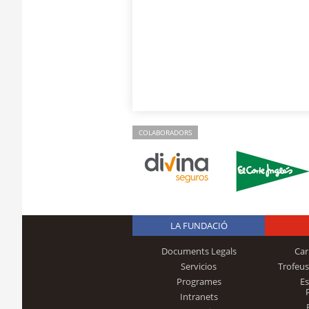
COLABORADORS
LA FUNDACIÓ
Documents Legals
Car
Servicios
Trofeus
Programes
E
Intranets