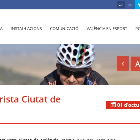
val
es
A
INSTAL·LACIONS
COMUNICACIÓ
VALÈNCIA EN ESPORT
PO
A
rista Ciutat de
01 d’octu