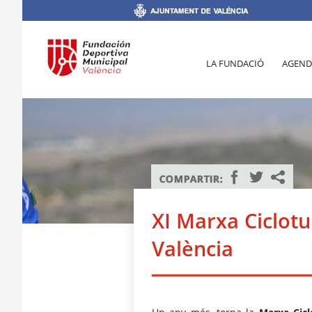
LA FUNDACIÓ
AGEND
XI Marxa Ciclotu
València