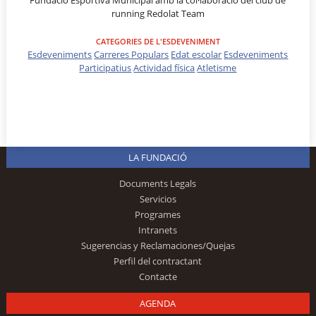
running Redolat Team
CATEGORIES DE L'ESDEVENIMENT
Esdeveniments
Carreres Populars
Edat escolar
Esdeveniments
Participatius
Actividad física
Atletisme
LA FUNDACIÓ
Documents Legals
Servicios
Programes
Intranets
Sugerencias y Reclamaciones/Quejas
Perfil del contractant
Contacte
AGENDA