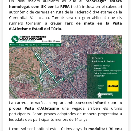
Un dels majors al·licients és que el
recorregut estarà
homologat com 5K per la RFEA
i està inclosa en el calendari
autonòmic de carreres en ruta de la Federació d’Atletisme de la
Comunitat Valenciana. També serà un gran al·licient que els
runners tornaran a creuar
l’arc de meta en la Pista
d’Atletisme Estadi del Túria
.
La carrera tornarà a comptar amb
carreres infantils en la
pròpia Pista d’Atletisme
una vegada arriben els últims
participants. Seran proves adaptades de manera progressiva a
les edats dels participants menors de 14 anys.
I com sol ser habitual estos últims anys, la
modalitat ‘Al teu