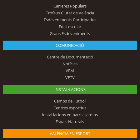
Carreres Populars
Trofeus Ciutat de València
Esdeveniments Participatius
Edat escolar
Grans Esdeveniments
COMUNICACIÓ
Centre de Documentació
Notícies
VEM
VETV
INSTAL·LACIONS
Camps de Futbol
Centres esportius
Instal·lacions en parcs i jardins
Espais Naturals
VALÈNCIA EN ESPORT