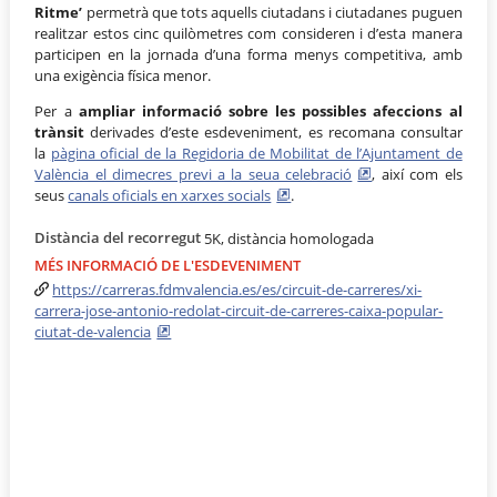
Ritme’
permetrà que tots aquells ciutadans i ciutadanes puguen
realitzar estos cinc quilòmetres com consideren i d’esta manera
participen en la jornada d’una forma menys competitiva, amb
una exigència física menor.
Per a
ampliar informació sobre les possibles afeccions al
trànsit
derivades d’este esdeveniment, es recomana consultar
la
pàgina oficial de la Regidoria de Mobilitat de l’Ajuntament de
València el dimecres previ a la seua celebració
, així com els
seus
canals oficials en xarxes socials
.
Distància del recorregut
5K, distància homologada
MÉS INFORMACIÓ DE L'ESDEVENIMENT
https://carreras.fdmvalencia.es/es/circuit-de-carreres/xi-
carrera-jose-antonio-redolat-circuit-de-carreres-caixa-popular-
ciutat-de-valencia