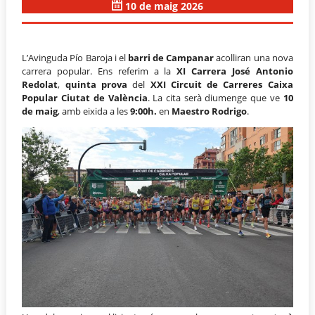
10 de maig 2026
L’Avinguda Pío Baroja i el
barri de Campanar
acolliran una nova
carrera popular. Ens referim a la
XI Carrera José Antonio
Redolat
,
quinta prova
del
XXI Circuit de Carreres Caixa
Popular Ciutat de València
. La cita serà diumenge que ve
10
de maig
, amb eixida a les
9:00h.
en
Maestro Rodrigo
.