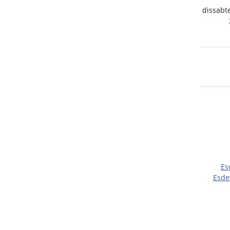
dissabte
Es
Esde