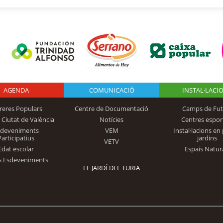
AGENDA
Logo Fundación
COMUNICACIÓ
INSTAL·LACI
reres Populars
Centre de Documentació
Camps de Fut
 Ciutat de València
Notícies
Centres espor
Trinidad Alfonso
sdeveniments
VEM
Instal·lacions en 
Participatius
jardins
VETV
Edat escolar
Espais Natur
s Esdeveniments
EL JARDÍ DEL TURIA