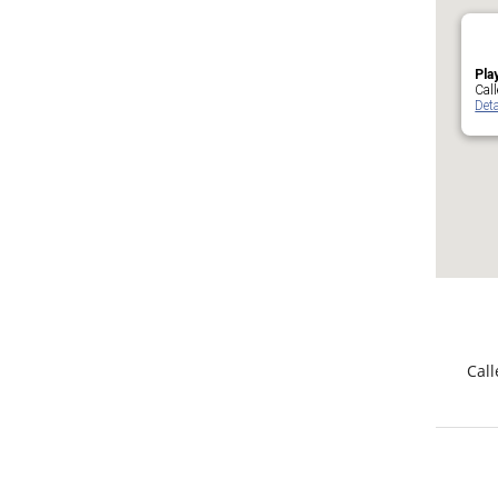
Pla
Call
Deta
Call