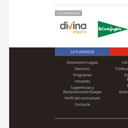
COLABORADORS
LA FUNDACIÓ
Documents Legals
Car
Servicios
Trofeus
Programes
E
Intranets
Sugerencias y
Reclamaciones/Quejas
Gran
Perfil del contractant
Contacte