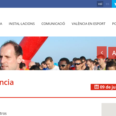
val
es
A
INSTAL·LACIONS
COMUNICACIÓ
VALÈNCIA EN ESPORT
PO
A
ncia
09 de ju
tros