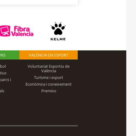
ONS
VALÈNCIA EN ESPORT
bol
Voluntariat Esportiu de
València
tius
Turisme i esport
parcs i
Econòmica i coneixement
als
Premios