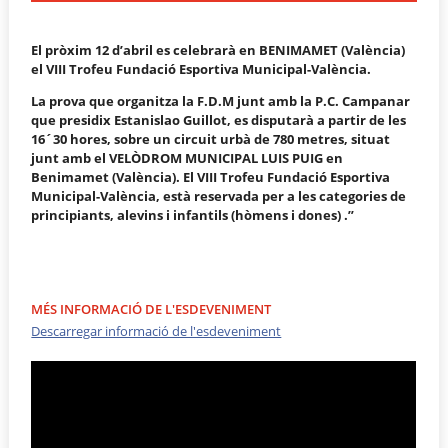
El pròxim 12 d’abril es celebrarà en BENIMAMET (València)
el VIII Trofeu Fundació Esportiva Municipal-València.
La prova que organitza la F.D.M junt amb la P.C. Campanar
que presidix Estanislao Guillot, es disputarà a partir de les
16´30 hores, sobre un circuit urbà de 780 metres, situat
junt amb el VELÒDROM MUNICIPAL LUIS PUIG en
Benimamet (València). El VIII Trofeu Fundació Esportiva
Municipal-València, està reservada per a les categories de
principiants, alevins i infantils (hòmens i dones) .”
MÉS INFORMACIÓ DE L'ESDEVENIMENT
Descarregar informació de l'esdeveniment