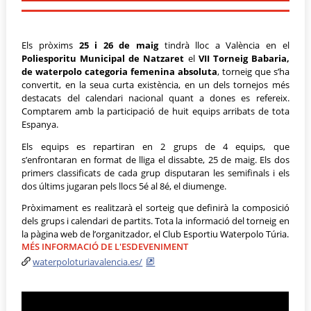
Els pròxims
25 i 26 de maig
tindrà lloc a València en el
Poliesporitu Municipal de Natzaret
el
VII Torneig Babaria,
de waterpolo categoria femenina absoluta
, torneig que s’ha
convertit, en la seua curta existència, en un dels tornejos més
destacats del calendari nacional quant a dones es refereix.
Comptarem amb la participació de huit equips arribats de tota
Espanya.
Els equips es repartiran en 2 grups de 4 equips, que
s’enfrontaran en format de lliga el dissabte, 25 de maig. Els dos
primers classificats de cada grup disputaran les semifinals i els
dos últims jugaran pels llocs 5é al 8é, el diumenge.
Pròximament es realitzarà el sorteig que definirà la composició
dels grups i calendari de partits. Tota la informació del torneig en
la pàgina web de l’organitzador, el Club Esportiu Waterpolo Túria.
MÉS INFORMACIÓ DE L'ESDEVENIMENT
waterpoloturiavalencia.es/