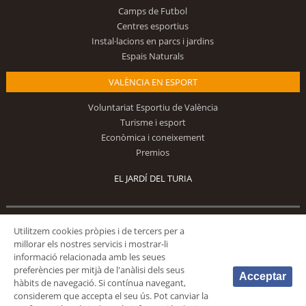
Camps de Futbol
Centres esportius
Instal·lacions en parcs i jardins
Espais Naturals
VALÈNCIA EN ESPORT
Voluntariat Esportiu de València
Turisme i esport
Econòmica i coneixement
Premios
EL JARDÍ DEL TURIA
Segueix-nos
Utilitzem cookies pròpies i de tercers per a
millorar els nostres servicis i mostrar-li
informació relacionada amb les seues
preferències per mitjà de l'anàlisi dels seus
Acceptar
hàbits de navegació. Si contínua navegant,
considerem que accepta el seu ús. Pot canviar la