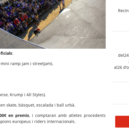
Recin
ficials
:
del24
mini ramp jam i streetjam).
al26 d’
se, Krump i All Styles).
en skate, bàsquet, escalada i ball urbà.
000€ en premis
, i comptaran amb atletes procedents
mpions europeus i riders internacionals.