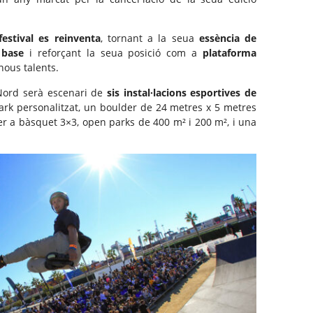
festival es reinventa
, tornant a la seua
essència de
e base
i reforçant la seua posició com a
plataforma
 nous talents.
Nord serà escenari de
sis instal·lacions esportives de
park personalitzat, un boulder de 24 metres x 5 metres
er a bàsquet 3×3, open parks de 400 m² i 200 m², i una