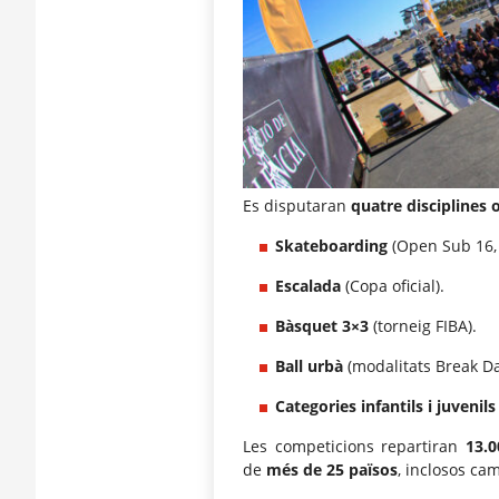
Es disputaran
quatre disciplines o
Skateboarding
(Open Sub 16, 
Escalada
(Copa oficial).
Bàsquet 3×3
(torneig FIBA).
Ball urbà
(modalitats Break Dan
Categories infantils i juvenils
Les competicions repartiran
13.
de
més de 25 països
, inclosos ca