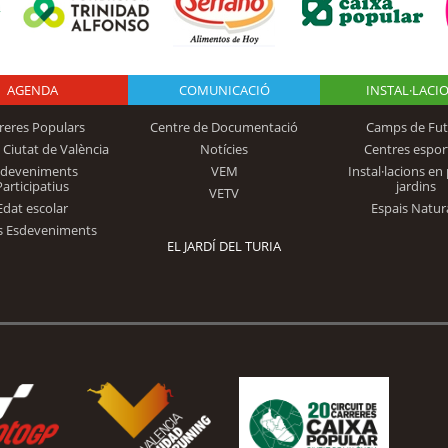
AGENDA
Logo Fundación
COMUNICACIÓ
INSTAL·LACI
reres Populars
Centre de Documentació
Camps de Fut
 Ciutat de València
Notícies
Centres espor
Trinidad Alfonso
sdeveniments
VEM
Instal·lacions en 
Participatius
jardins
VETV
Edat escolar
Espais Natur
s Esdeveniments
EL JARDÍ DEL TURIA