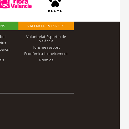
ONS
VALÈNCIA EN ESPORT
bol
Voluntariat Esportiu de
València
tius
Turisme i esport
parcs i
Econòmica i coneixement
als
Premios