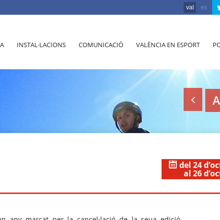
val
es
A
INSTAL·LACIONS
COMUNICACIÓ
VALÈNCIA EN ESPORT
PO
A
del 24 d’o
al 26 d’o
n any marcat per la cancel·lació de la seua edició