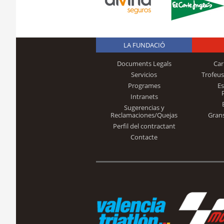
LA FUNDACIÓ
Documents Legals
Car
Servicios
Trofeus
Programes
E
Intranets
Sugerencias y
Reclamaciones/Quejas
Gran
Perfil del contractant
Contacte