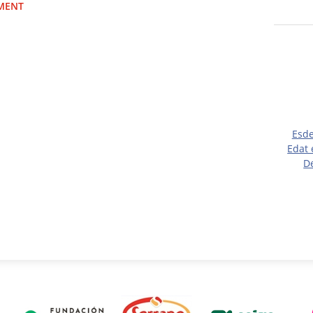
IMENT
Esd
Edat 
D