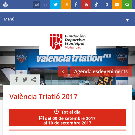
val
es
Menú
▼
La fundació
▼
Agenda
Instal·lacions
▼
Agenda esdeveniments
Comunicació
▼
València en esport
▼
València Triatló 2017
Portal de Transparència
Tot el dia
Reserves
▼
del 09 de setembre 2017
al 10 de setembre 2017