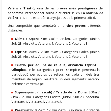
València Triatló
, una de les
proves més prestigioses
del
panorama internacional, torna a celebrar-se en
La Marina de
València.
I, amb este, són 8 anys ja des de la primera edició.
Una competició que comptarà amb
cinc proves
diferents i
distàncies:
Olímpic Open
: 5km /40km /10km. Categories Júnior,
Sub-23, Absoluta, Veterans 1, Veterans 2, Veterans 3.
Esprint
: 750m / 20km /5km . Categories Cadet, Júnior,
Sub-23, Absoluta, Veterans 1, Veterans 2, Veterans 3.
Triatló per equips de relleus, distància Esprint i
Olímpica
. En les categories Esprint i Olímpic es permetrà la
participació per equips de relleus, on cada un dels tres
membres de l’equip, realitzarà un dels segments: natació,
ciclisme o carrera a peu.
Superesprint (masculí) / Triatló de la Dona
: 350m /
8km / 2.5km. Categories Cadets, Júnior, Sub-23, Absoluta,
Veterans 1, Veterans 2, Veterans 3.
Paratriatló:
0.75km / 20km /5km. Disputarà la distància