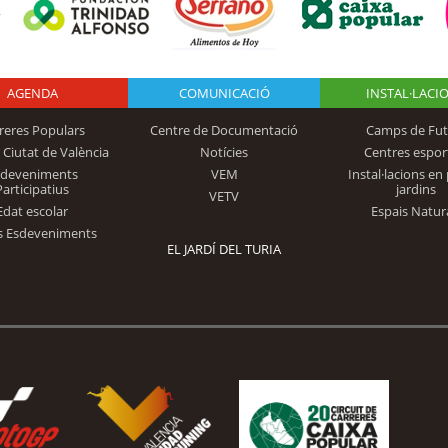
AGENDA
Logo Fundación
COMUNICACIÓ
INSTAL·LACI
reres Populars
Centre de Documentació
Camps de Fut
 Ciutat de València
Notícies
Centres espor
Trinidad Alfonso
sdeveniments
VEM
Instal·lacions en 
Participatius
jardins
VETV
Edat escolar
Espais Natur
s Esdeveniments
EL JARDÍ DEL TURIA