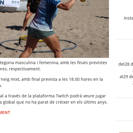
Insta
ategoria masculina i femenina, amb les finals previstes
del28 
ores, respectivament.
al29 d
neig mixt, amb final prevista a les 18.00 hores en la
a.
ual a través de la plataforma Twitch podrà veure jugar
ica global que no ha parat de créixer en els últims anys.
IMENT