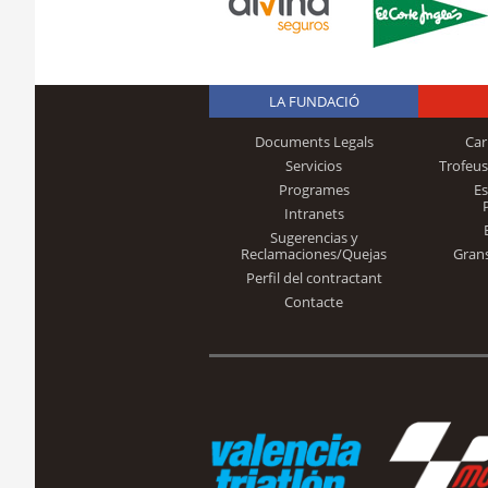
LA FUNDACIÓ
Documents Legals
Car
Servicios
Trofeus
Programes
E
Intranets
Sugerencias y
Reclamaciones/Quejas
Gran
Perfil del contractant
Contacte