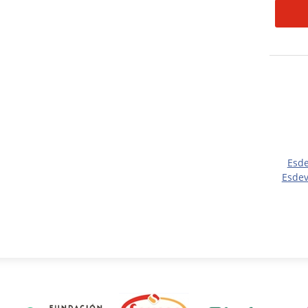
Esd
Esdev