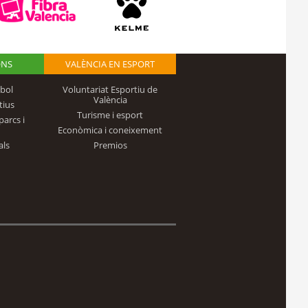
ONS
VALÈNCIA EN ESPORT
bol
Voluntariat Esportiu de
València
tius
Turisme i esport
parcs i
Econòmica i coneixement
als
Premios