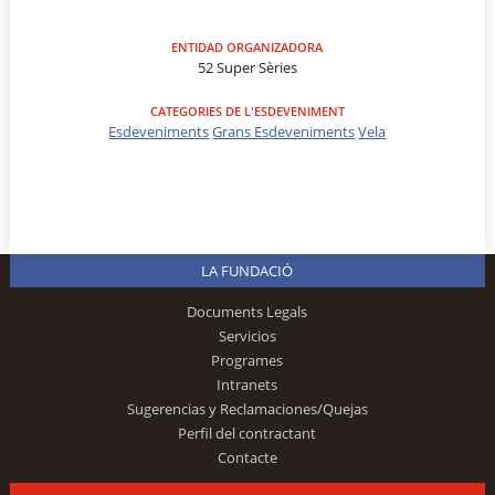
ENTIDAD ORGANIZADORA
52 Super Sèries
CATEGORIES DE L'ESDEVENIMENT
Esdeveniments
Grans Esdeveniments
Vela
LA FUNDACIÓ
Documents Legals
Servicios
Programes
Intranets
Sugerencias y Reclamaciones/Quejas
Perfil del contractant
Contacte