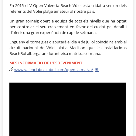
En 2015 el V Open Valencia Beach Vòlei està cridat a ser un dels
referents del Vòlei platja amateur al nostre país.
Un gran torneig obert a equips de tots els nivells que ha optat
per controlar el seu creixement en favor del cuidat pel detall i
d’oferir una gran experiència de cap de setmana.
Enguany el torneig es disputarà el dia 4 de juliol coincidint amb el
circuit nacional de Vòlei platja Madison que les instal·lacions
BeachBol albergaran durant eixa mateixa setmana.
MÉS INFORMACIÓ DE L'ESDEVENIMENT
www.valenciabeachbol.com/open-la-malva/