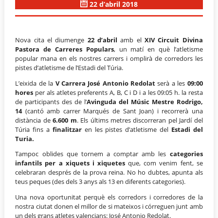
22 d’abril 2018
Nova cita el diumenge
22 d’abril
amb el
XIV Circuit Divina
Pastora de Carreres Populars
, un matí en què l’atletisme
popular mana en els nostres carrers i omplirà de corredors les
pistes d’atletisme de l’Estadi del Túria.
L’eixida de la
V Carrera José Antonio Redolat
serà a les
09:00
hores
per als atletes preferents A, B, C i D i a les 09:05 h. la resta
de participants des de l’
Avinguda del Músic Mestre Rodrigo,
14
(cantó amb carrer Marqués de Sant Joan) i recorrerà una
distància de
6.600 m
. Els últims metres discorreran pel Jardí del
Túria fins a
finalitzar
en les pistes d’atletisme del
Estadi del
Turia.
Tampoc oblides que tornem a comptar amb les
categories
infantils per a xiquets i xiquetes
que, com venim fent, se
celebraran després de la prova reina. No ho dubtes, apunta als
teus peques (des dels 3 anys als 13 en diferents categories).
Una nova oportunitat perquè els corredors i corredores de la
nostra ciutat donen el millor de si mateixos i córreguen junt amb
un dels grans atletes valencians: José Antonio Redolat.