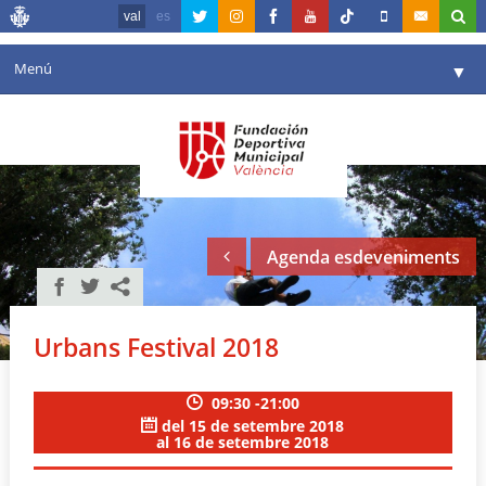
val
es
Menú
▼
La fundació
▼
Agenda
Instal·lacions
▼
Agenda esdeveniments
Comunicació
▼
València en esport
▼
Urbans Festival 2018
Portal de Transparència
09:30 -21:00
Reserves
▼
del 15 de setembre 2018
al 16 de setembre 2018