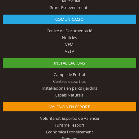
Edat escolar
Grans Esdeveniments
COMUNICACIÓ
Centre de Documentació
Notícies
VEM
VETV
INSTAL·LACIONS
Camps de Futbol
Centres esportius
Instal·lacions en parcs i jardins
Espais Naturals
VALÈNCIA EN ESPORT
Voluntariat Esportiu de València
Turisme i esport
Econòmica i coneixement
Premios