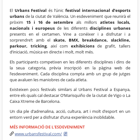
El
Urbans Festival
és l’únic
festival internacional d’esports
urbans
de la ciutat de València. Un esdeveniment que reunirà el
pròxim
15 i 16 de setembre
als millors
atletes locals,
nacionals i europeus
de les diferents
disciplines urbanes
presents en el certamen. Vine a conéixer i a disfrutar i a
sorprendre’t amb el
skate, BMX, breakdance, slackline,
parkour, tricking
, així com
exhibicions
de grafit, tallers
d’iniciació, música en directe i molt, molt més.
Els participants competixen en les diferents disciplines i dins de
la seua categoria, prèvia inscripció en la pàgina web de
l’esdeveniment. Cada disciplina compta amb un grup de jutges
que avaluen les maniobres de cada atleta.
Existeixen pocs festivals similars al Urbans Festival a Espanya,
entre els quals cal destacar O’Marisquiño de la ciutat de Vigo o La
Caixa Xtreme de Barcelona.
Un dia ple d’adrenalina, acció, cultura, art i molt d’esport en un
entorn verd per a disfrutar d’una experiència inoblidable.
MÉS INFORMACIÓ DE L'ESDEVENIMENT
www.urbansfestival.com/