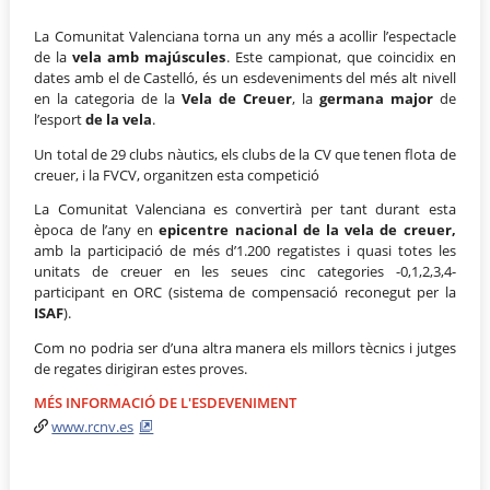
La Comunitat Valenciana torna un any més a acollir l’espectacle
de la
vela amb majúscules
. Este campionat, que coincidix en
dates amb el de Castelló, és un esdeveniments del més alt nivell
en la categoria de la
Vela de Creuer
, la
germana major
de
l’esport
de la vela
.
Un total de 29 clubs nàutics, els clubs de la CV que tenen flota de
creuer, i la FVCV, organitzen esta competició
La Comunitat Valenciana es convertirà per tant durant esta
època de l’any en
epicentre nacional de la vela de creuer,
amb la participació de més d’1.200 regatistes i quasi totes les
unitats de creuer en les seues cinc categories -0,1,2,3,4-
participant en ORC (sistema de compensació reconegut per la
ISAF
).
Com no podria ser d’una altra manera els millors tècnics i jutges
de regates dirigiran estes proves.
MÉS INFORMACIÓ DE L'ESDEVENIMENT
www.rcnv.es