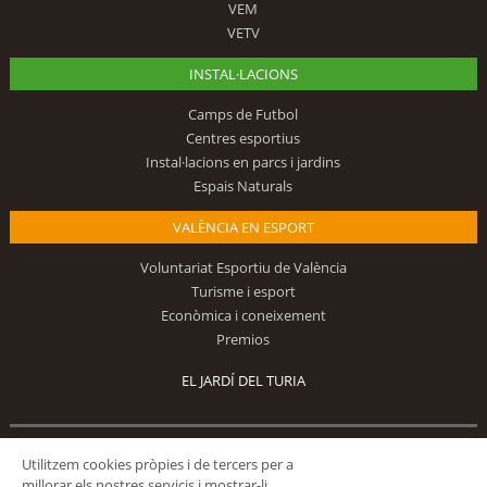
VEM
VETV
INSTAL·LACIONS
Camps de Futbol
Centres esportius
Instal·lacions en parcs i jardins
Espais Naturals
VALÈNCIA EN ESPORT
Voluntariat Esportiu de València
Turisme i esport
Econòmica i coneixement
Premios
EL JARDÍ DEL TURIA
Utilitzem cookies pròpies i de tercers per a
Segueix-nos
millorar els nostres servicis i mostrar-li