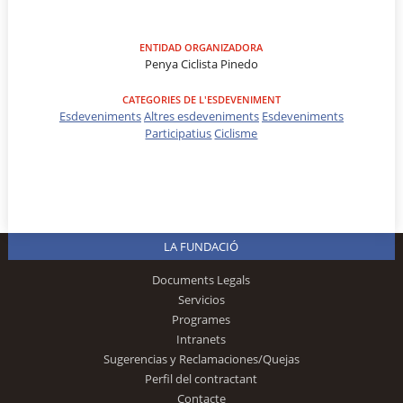
ENTIDAD ORGANIZADORA
Penya Ciclista Pinedo
CATEGORIES DE L'ESDEVENIMENT
Esdeveniments
Altres esdeveniments
Esdeveniments
Participatius
Ciclisme
LA FUNDACIÓ
Documents Legals
Servicios
Programes
Intranets
Sugerencias y Reclamaciones/Quejas
Perfil del contractant
Contacte