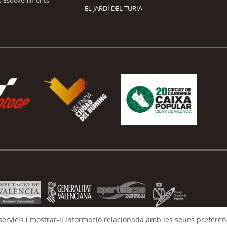
EL JARDÍ DEL TURIA
 servicis i mostrar-li informació relacionada amb les seues preferènc