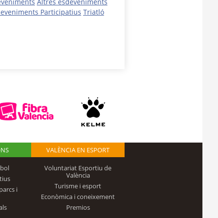
eveniments
Altres esdeveniments
eveniments Participatius
Triatló
ONS
VALÈNCIA EN ESPORT
bol
Voluntariat Esportiu de
València
tius
Turisme i esport
parcs i
Econòmica i coneixement
als
Premios