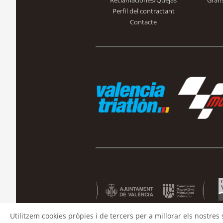
Perfil del contractant
Contacte
Utilitzem cookies pròpies i de tercers per a millorar els nostres