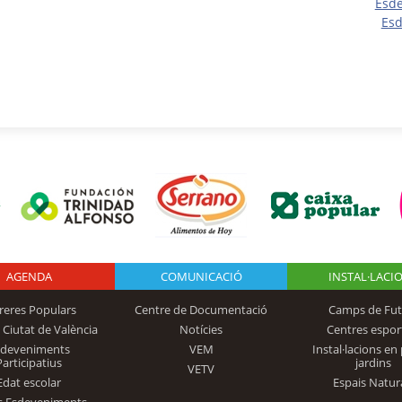
Esd
Esd
AGENDA
Logo Fundación
COMUNICACIÓ
INSTAL·LACI
reres Populars
Centre de Documentació
Camps de Fut
 Ciutat de València
Notícies
Centres espor
Trinidad Alfonso
sdeveniments
VEM
Instal·lacions en 
Participatius
jardins
VETV
Edat escolar
Espais Natur
s Esdeveniments