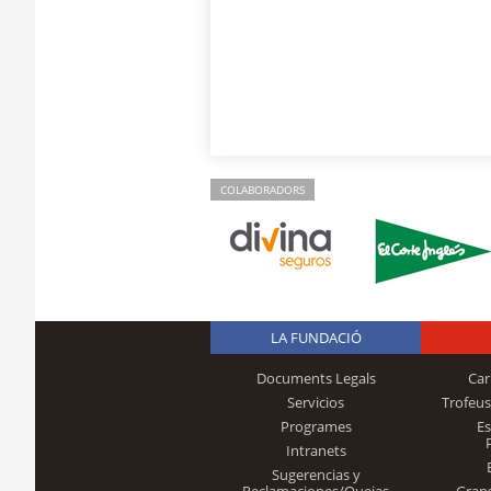
COLABORADORS
LA FUNDACIÓ
Documents Legals
Car
Servicios
Trofeus
Programes
E
Intranets
Sugerencias y
Reclamaciones/Quejas
Gran