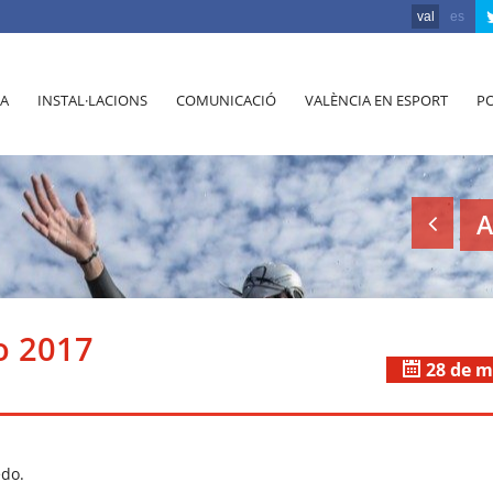
val
es
A
INSTAL·LACIONS
COMUNICACIÓ
VALÈNCIA EN ESPORT
PO
A
o 2017
28 de m
edo.