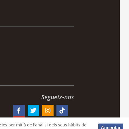
Segueix-nos
ies per mitjà de l'anàlisi dels seus hàbits de
Acceptar