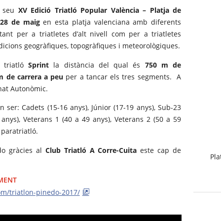
 seu
XV Edició Triatló Popular València – Platja de
e
28 de maig
en esta platja valenciana amb diferents
ant per a triatletes d’alt nivell com per a triatletes
dicions geogràfiques, topogràfiques i meteorològiques.
 triatló
Sprint
la distància del qual és
750 m de
m de carrera a peu
per a tancar els tres segments. A
nat Autonòmic.
 ser: Cadets (15-16 anys), Júnior (17-19 anys), Sub-23
 anys), Veterans 1 (40 a 49 anys), Veterans 2 (50 a 59
paratriatló.
edo gràcies al
Club Triatló A Corre-Cuita
este cap de
Pla
IMENT
com/triatlon-pinedo-2017/