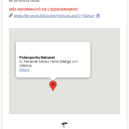
en la nostra ciutat.
MÉS INFORMACIÓ DE L'ESDEVENIMENT
www.rfen.es/publicacion/noticias.asp?c=1&ma=
Poliesportiu Natzaret
C/ Fernando Morais Horra (Metge) s/n -
Valencia
Details