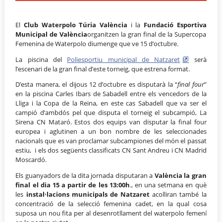
El
Club Waterpolo Túria València
i la
Fundació Esportiva
Municipal de València
organitzen la gran final de la Supercopa
Femenina de Waterpolo diumenge que ve 15 d’octubre.
La piscina del
Poliesportiu municipal de Natzaret
serà
l’escenari de la gran final d’este torneig, que estrena format.
D’esta manera, el dijous 12 d’octubre es disputarà la “
final four
”
en la piscina Carles Ibars de Sabadell entre els vencedors de la
Lliga i la Copa de la Reina, en este cas Sabadell que va ser el
campió d’ambdós pel que disputa el torneig el subcampió, La
Sirena CN Mataró. Estos dos equips van disputar la final four
europea i aglutinen a un bon nombre de les seleccionades
nacionals que es van proclamar subcampiones del món el passat
estiu, i els dos següents classificats CN Sant Andreu i CN Madrid
Moscardó.
Els guanyadors de la dita jornada disputaran a
València la gran
final el dia 15 a partir de les 13:00h
., en una setmana en què
les
instal·lacions municipals de Natzaret
acolliran també la
concentració de la selecció femenina cadet, en la qual cosa
suposa un nou fita per al desenrotllament del waterpolo femení