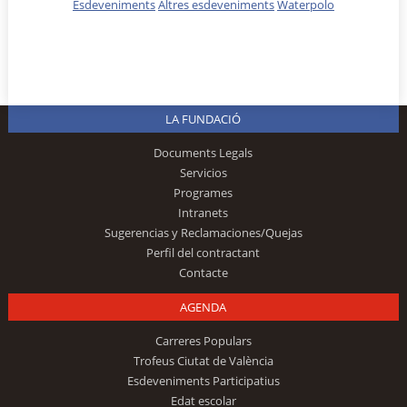
Esdeveniments
Altres esdeveniments
Waterpolo
LA FUNDACIÓ
Documents Legals
Servicios
Programes
Intranets
Sugerencias y Reclamaciones/Quejas
Perfil del contractant
Contacte
AGENDA
Carreres Populars
Trofeus Ciutat de València
Esdeveniments Participatius
Edat escolar