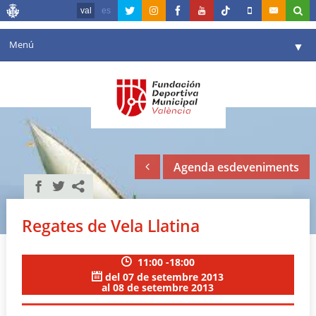
val
es
Menú
▼
La fundació
▼
Agenda
Instal·lacions
▼
Agenda esdeveniments
Comunicació
▼
València en esport
▼
Regates de Vela Llatina
Portal de Transparència
11:00 -18:00
Reserves
▼
del 07 de setembre 2013
al 08 de setembre 2013