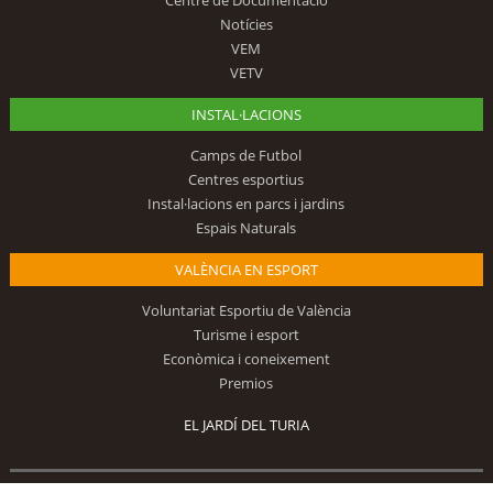
Notícies
VEM
VETV
INSTAL·LACIONS
Camps de Futbol
Centres esportius
Instal·lacions en parcs i jardins
Espais Naturals
VALÈNCIA EN ESPORT
Voluntariat Esportiu de València
Turisme i esport
Econòmica i coneixement
Premios
EL JARDÍ DEL TURIA