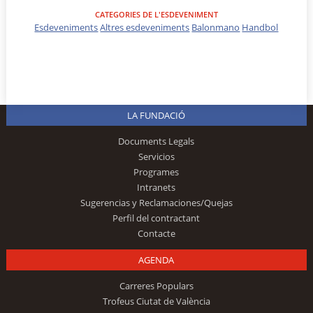
CATEGORIES DE L'ESDEVENIMENT
Esdeveniments
Altres esdeveniments
Balonmano
Handbol
LA FUNDACIÓ
Documents Legals
Servicios
Programes
Intranets
Sugerencias y Reclamaciones/Quejas
Perfil del contractant
Contacte
AGENDA
Carreres Populars
Trofeus Ciutat de València