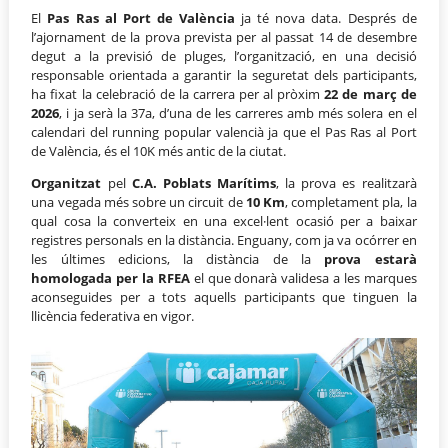
El
Pas Ras al Port de València
ja té nova data. Després de
l’ajornament de la prova prevista per al passat 14 de desembre
degut a la previsió de pluges, l’organització, en una decisió
responsable orientada a garantir la seguretat dels participants,
ha fixat la celebració de la carrera per al pròxim
22 de març de
2026
, i ja serà la 37a, d’una de les carreres amb més solera en el
calendari del running popular valencià ja que el Pas Ras al Port
de València, és el 10K més antic de la ciutat.
Organitzat
pel
C.A. Poblats Marítims
, la prova es realitzarà
una vegada més sobre un circuit de
10 Km
, completament pla, la
qual cosa la converteix en una excel·lent ocasió per a baixar
registres personals en la distància. Enguany, com ja va ocórrer en
les últimes edicions, la distància de la
prova estarà
homologada per la RFEA
el que donarà validesa a les marques
aconseguides per a tots aquells participants que tinguen la
llicència federativa en vigor.