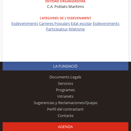
ENTIDAD ORGANIZADORA
C.A. Poblats Marítims
CATEGORIES DE L'ESDEVENIMENT
Esdeveniments
Carreres Populars
Edat escolar
Esdeveniments
Participatius
Atletisme
LA FUNDACIÓ
Documents Legals
Servicios
Programes
Intranets
Sugerencias y Reclamaciones/Quejas
Perfil del contractant
Contacte
AGENDA