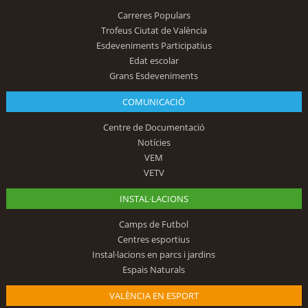
Carreres Populars
Trofeus Ciutat de València
Esdeveniments Participatius
Edat escolar
Grans Esdeveniments
COMUNICACIÓ
Centre de Documentació
Notícies
VEM
VETV
INSTAL·LACIONS
Camps de Futbol
Centres esportius
Instal·lacions en parcs i jardins
Espais Naturals
VALÈNCIA EN ESPORT