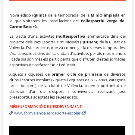
Nova edició (
quinta
de la temporada) de la
MiniOlimpiada
en
la que visitarem les instal·lacions del
Poliesportiu Verge del
Carme Beteró
.
Es tracta d’una activitat
multiesportiva
emmarcada dins del
projecte dels Jocs Esportius municipals (
JJDDMM
) de la Ciutat de
València. Este projecte, que va començar fa diverses temporades,
s’ha consolidat dins del calendari d’activitats per als més menuts
i cada dia són més els participants que disfruten d’estes jornades
esportives de caràcter lúdic i educatiu.
Xiquets i xiquetes de
primer cicle de primària
de diversos
clubs i centres escolars (xiquets i xiquetes de 6 i 7 anys, categoria
pre – benjamí) de la ciutat de València, tenen l’oportunitat de
disfrutar d’un dia d’esport i convivència, realitzant jocs
preesportius adaptats les seues edats.
MÉS INFORMACIÓ DE L'ESDEVENIMENT
www.fdmvalencia.es/deporte-escolar