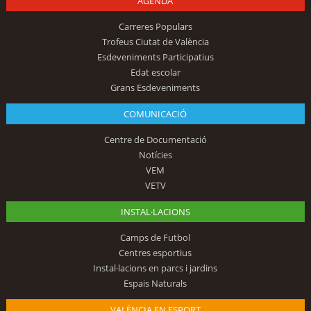
AGENDA
Carreres Populars
Trofeus Ciutat de València
Esdeveniments Participatius
Edat escolar
Grans Esdeveniments
COMUNICACIÓ
Centre de Documentació
Notícies
VEM
VETV
INSTAL·LACIONS
Camps de Futbol
Centres esportius
Instal·lacions en parcs i jardins
Espais Naturals
VALÈNCIA EN ESPORT