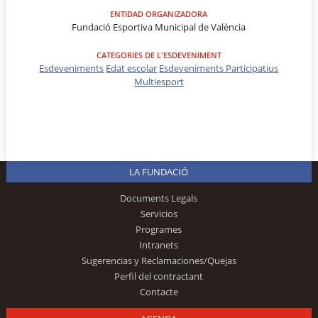
ENTIDAD ORGANIZADORA
Fundació Esportiva Municipal de València
CATEGORIES DE L'ESDEVENIMENT
Esdeveniments
Edat escolar
Esdeveniments Participatius
Multiesport
LA FUNDACIÓ
Documents Legals
Servicios
Programes
Intranets
Sugerencias y Reclamaciones/Quejas
Perfil del contractant
Contacte