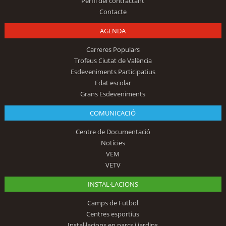
Perfil del contractant
Contacte
AGENDA
Carreres Populars
Trofeus Ciutat de València
Esdeveniments Participatius
Edat escolar
Grans Esdeveniments
COMUNICACIÓ
Centre de Documentació
Notícies
VEM
VETV
INSTAL·LACIONS
Camps de Futbol
Centres esportius
Instal·lacions en parcs i jardins