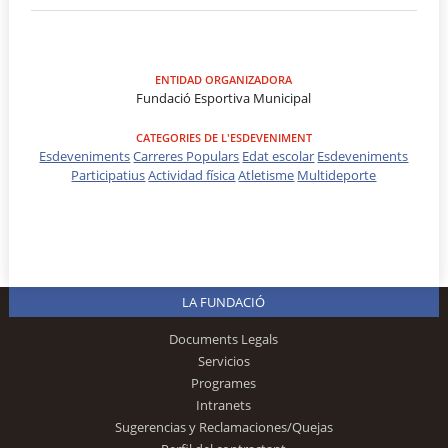
ENTIDAD ORGANIZADORA
Fundació Esportiva Municipal
CATEGORIES DE L'ESDEVENIMENT
Esdeveniments
Carreres Populars
Edat escolar
Esdeveniments
Participatius
Actividad física
Atletisme
Multideporte
LA FUNDACIÓ
Documents Legals
Servicios
Programes
Intranets
Sugerencias y Reclamaciones/Quejas