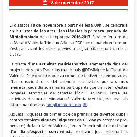
18 de novembre 2017
El dissabte
18 de novembre
a partir de les
9.00h.,
se celebrarà
en la
Ciutat
de les Arts i les Ciències
la
primera jornada de
Miniolimpiada
de la temporada
2016-2017
. Serà en l’entorn de
la Marató València Trinidad Alfonso EDP i en el mateix entorn on
s’estaran vivint les hores prèvies a la gran cita esportiva de la
ciutat.
Es tracta d’una
activitat multiesportiva
emmarcada dins del
projecte dels Jocs Esportius municipals (JJDDMM) de la Ciutat de
València. Este projecte, que va començar fa diverses temporades,
s’ha consolidat dins del calendari d’activitats
per als més
menuts
i cada dia són més els participants que disfruten d’estes
jornades esportives de caràcter lúdic i educatiu. Entre les
activitats destaca el MiniMarató València MAPFRE, destinat als
futurs maratonians (
ampliar informació
).
Xiquets i xiquetes de primer cicle de primària de diversos clubs i
centres escolars (
xiquets i xiquetes de 6 i 7 anys
, categoria pre-
benjamí) de la ciutat de València, tenen l’oportunitat de disfrutar
d’un dia
d’esport
i
convivència
, realitzant jocs preesportius