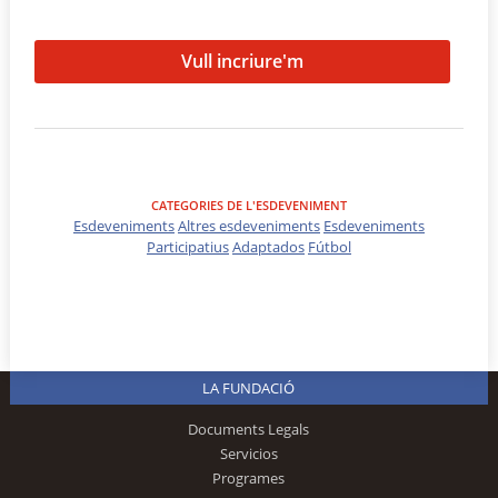
Vull incriure'm
CATEGORIES DE L'ESDEVENIMENT
Esdeveniments
Altres esdeveniments
Esdeveniments
Participatius
Adaptados
Fútbol
LA FUNDACIÓ
Documents Legals
Servicios
Programes