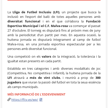
La
Lliga de Futbol Inclusiu (LFI)
, un projecte que busca la
inclusió en l’esport del baló de totes aquelles persones amb
diversitat funcional
i en el que col·labora la
Fundació
Esportiva Municipal i el C.F. Malva-rosa
va començar el passat
27 d’octubre. El torneig es disputarà fins al pròxim mes de juny
amb la periodicitat d’un partit per mes. En aquesta ocasió, la
huitena jornada es disputarà íntegrament al camp de futbol
Malva-rosa, en una jornada esportiva espectacular per a les
persones amb diversitat funcional.
Una competició on els
valors
de la integració, la tolerància i la
igualtat estan presents en cada partit.
Establida en tres categories i amb diverses modalitats de joc
(Competitiva, No competitiva i Infantil), la huitena jornada de la
LFI
atraurà a
més de vint clubs
, i reunirà a prop de
300
jugadors
que viuran la passió del futbol en tota la seua essència
als camps municipals.
MÉS INFORMACIÓ DE L'ESDEVENIMENT
https://ffcv.es/wp/