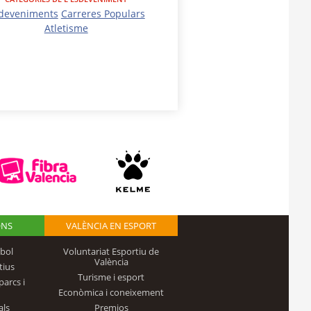
deveniments
Carreres Populars
Atletisme
ONS
VALÈNCIA EN ESPORT
bol
Voluntariat Esportiu de
València
tius
Turisme i esport
parcs i
Econòmica i coneixement
als
Premios