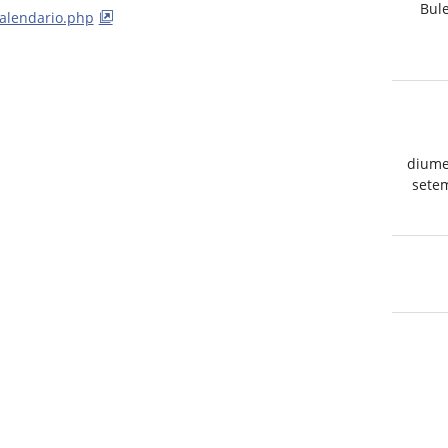
Bule
alendario.php
diume
sete