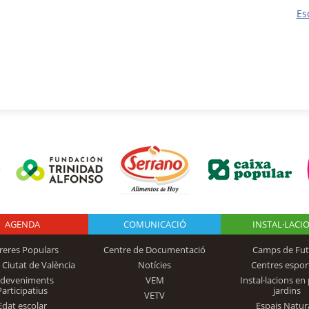
Es
AGENDA
Logo Fundación
COMUNICACIÓ
INSTAL·LACI
reres Populars
Centre de Documentació
Camps de Fut
 Ciutat de València
Notícies
Centres espor
Trinidad Alfonso
sdeveniments
VEM
Instal·lacions en 
Participatius
jardins
VETV
Edat escolar
Espais Natur