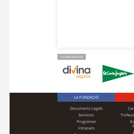
COLABORADORS
LA FUNDACIÓ
Documents Legals
Car
Servicios
Trofeus
Programes
E
Intranets