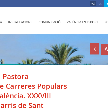
val
es
A
INSTAL·LACIONS
COMUNICACIÓ
VALÈNCIA EN ESPORT
PO
A
a Pastora
e Carreres Populars
alència. XXXVIII
Barris de Sant