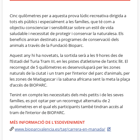
Cinc quilòmetres per a aquesta prova lúdic-recreativa dirigida a
tots els públics i especialment a les famílies, que té com a
objectiu conscienciar i sensibilitzar sobre un estil de vida
saludable i necessitat de protegir i conservar la naturalesa. Els
beneficis aniran destinats a programes de conservació dels
animals a través de la Fundació Bioparc.
Aquest any hi ha novetats, la sortida serà a les 9 hores des de
l’Estadi del Turia Tram III, en les pistes d’atletisme de l’antic llit. El
recorregut de 5 quilòmetres es desenvoluparà per les zones
naturals de la ciutat i un tram per l’interior del parc d’animals, per
les zones de Madagascar i la sabana africana sent la meta la plaça
d’accés de BIOPARC.
Tenint en compte les necessitats dels més petits i de les seves
famílies, es pot optar per un recorregut alternatiu de 2
quilòmetres en el qual els participants també tindran accés al
tram de l’interior de BIOPARC.
MÉS INFORMACIÓ DE L'ESDEVENIMENT
www.bioparcvalencia.es/tag/carrera-en-manada/