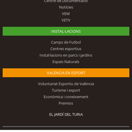
Centre de Documentació
Notícies
VEM
VETV
INSTAL·LACIONS
Camps de Futbol
Centres esportius
Instal·lacions en parcs i jardins
Espais Naturals
VALÈNCIA EN ESPORT
Voluntariat Esportiu de València
Turisme i esport
Econòmica i coneixement
Premios
EL JARDÍ DEL TURIA