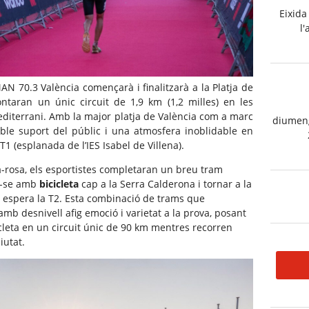
Eixida
l'
MAN
70.3 València començarà i finalitzarà a la Platja de
rontaran un únic circuit
de 1,9
km (1,2 milles) en les
Mediterrani. Amb la major platja de València com a marc
diumeng
ïble suport del públic i una atmosfera inoblidable en
T1 (esplanada de l’IES Isabel de Villena).
va-rosa, els esportistes completaran un breu tram
ir-se amb
bicicleta
cap a la Serra Calderona i tornar a la
n espera la
T2
. Esta combinació de trams que
amb desnivell afig emoció i varietat a la prova, posant
icleta en un circuit únic de 90 km
mentres
recorren
iutat.