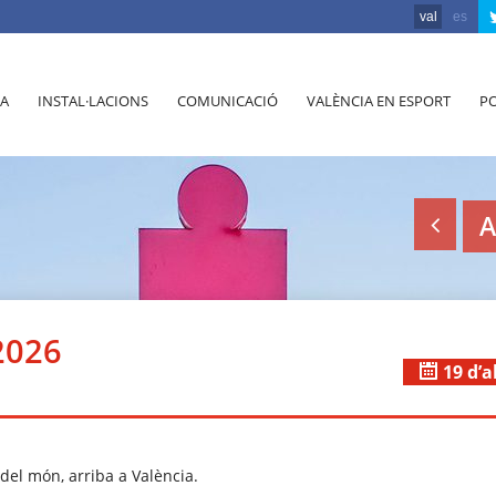
val
es
A
INSTAL·LACIONS
COMUNICACIÓ
VALÈNCIA EN ESPORT
PO
A
2026
19 d’a
 del món, arriba a València.