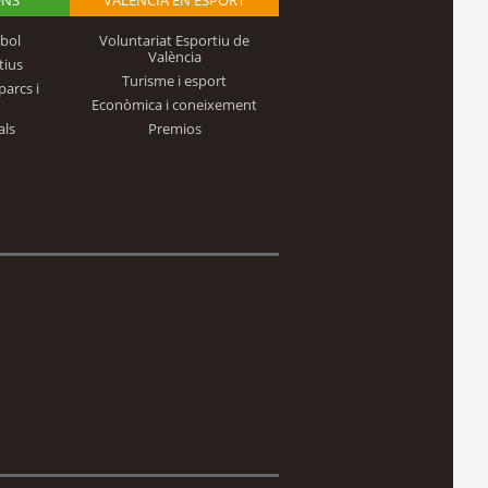
bol
Voluntariat Esportiu de
València
tius
Turisme i esport
parcs i
Econòmica i coneixement
als
Premios