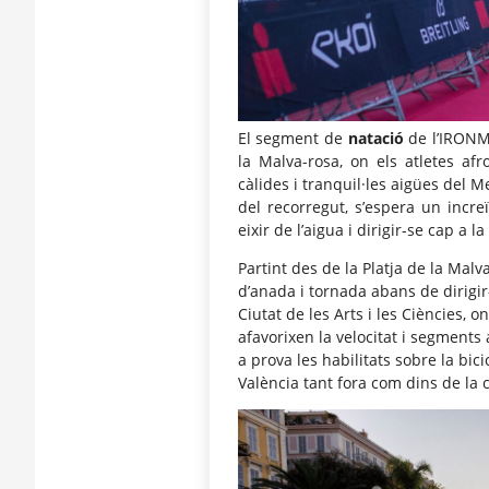
El segment de
natació
de l’
IRON
la Malva-rosa, on els atletes af
càlides i tranquil·les aigües del 
del recorregut, s’espera un incre
eixir de l’aigua i dirigir-se cap a la
Partint des de la Platja de la Mal
d’anada i tornada abans de dirig
Ciutat de les Arts i les Ciències, o
afavorixen la velocitat i segments 
a prova les habilitats sobre la bic
València tant fora com dins de la c