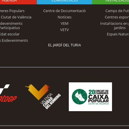
reres Populars
Centre de Documentació
Camps de Fut
 Ciutat de València
Notícies
Centres espor
Trinidad Alfonso
sdeveniments
VEM
Instal·lacions en 
Participatius
jardins
VETV
Edat escolar
Espais Natur
s Esdeveniments
EL JARDÍ DEL TURIA