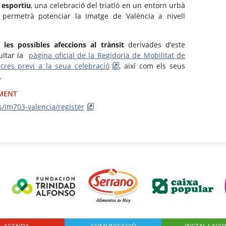
 esportiu
, una celebració del triatló en un entorn urbà
e permetrà potenciar la imatge de València a nivell
les possibles afeccions al trànsit
derivades d’este
ultar la
pàgina oficial de la Regidoria de Mobilitat de
cres previ a la seua celebració
, així com els seus
.
IMENT
/im703-valencia/register
AGENDA
Logo Fundación
COMUNICACIÓ
INSTAL·LACI