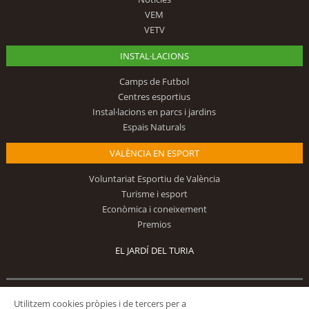
VEM
VETV
INSTAL·LACIONS
Camps de Futbol
Centres esportius
Instal·lacions en parcs i jardins
Espais Naturals
VALÈNCIA EN ESPORT
Voluntariat Esportiu de València
Turisme i esport
Econòmica i coneixement
Premios
EL JARDÍ DEL TURIA
Segueix-nos
Utilitzem cookies pròpies i de tercers per a