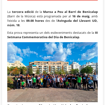
La
tercera edició
de la
Marxa a Peu al Barri de Benicalap
(Barri de la Música) està programada per al
16 de maig
, amb
l’eixida a les
09.00 hores
des de l’
Avinguda del Llevant UD,
núm. 18
.
Esta prova representa un dels esdeveniments destacats de la
III
Setmana Commemorativa del Dia de Benicalap
.