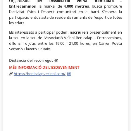
Organitzada per
l’Associació Veïnal Benicalap –
Entrecaminos
, la marxa, de
4.000 metres
, busca promoure
l’activitat física i l’esperit comunitari en el barri. S’espera la
participació entusiasta de residents i amants de l’esport de totes
les edats.
Els interessats a participar poden
inscriure’s
presencialment en
la seu en la seu de l’Associació Veïnal Benicalap – Entrecaminos,
dilluns i dijous entre les 19.00 i 21.00 hores, en Carrer Poeta
Serrano Clavero 17 Baix.
Distància del recorregut
4K
MÉS INFORMACIÓ DE L'ESDEVENIMENT
https://benicalapvecinal.com/