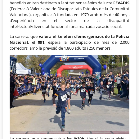
beneficis aniran destinats a l’entitat sense ànim de lucre
FEVADIS
(Federació Valenciana de Discapacitats Psíquics de la Comunitat
Valenciana), organització fundada en 1979 amb més de 40 anys
d’experiència en el sector de la discapacitat
intel·lectual/diversitat funcional i una marcada vocació social.
La carrera, que
valora el telèfon d’emergències de la Policia
Nacional
, el
091
, espera la participació de més de 2.000
corredors, amb la previsió de 1.800 adults i 250 menors.
La carrera, que començarà a les
9:30h
, tindrà la seua eixida i