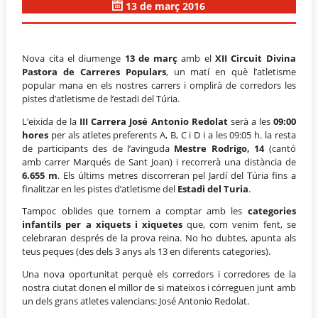
13 de març 2016
Nova cita el diumenge
13 de març
amb el
XII Circuit Divina
Pastora de Carreres Populars
, un matí en què l’atletisme
popular mana en els nostres carrers i omplirà de corredors les
pistes d’atletisme de l’estadi del Túria.
L’eixida de la
III Carrera José Antonio Redolat
serà a les
09:00
hores
per als atletes preferents A, B, C i D i a les 09:05 h. la resta
de participants des de l’avinguda
Mestre Rodrigo, 14
(cantó
amb carrer Marqués de Sant Joan) i recorrerà una distància de
6.655 m
. Els últims metres discorreran pel Jardí del Túria fins a
finalitzar en les pistes d’atletisme del
Estadi del Turia
.
Tampoc oblides que tornem a comptar amb les
categories
infantils per a xiquets i xiquetes
que, com venim fent, se
celebraran després de la prova reina. No ho dubtes, apunta als
teus peques (des dels 3 anys als 13 en diferents categories).
Una nova oportunitat perquè els corredors i corredores de la
nostra ciutat donen el millor de si mateixos i córreguen junt amb
un dels grans atletes valencians: José Antonio Redolat.