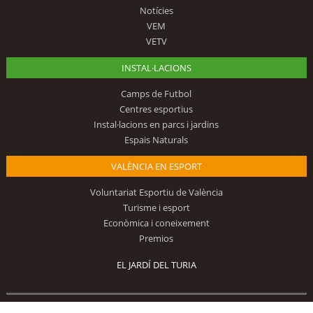
Notícies
VEM
VETV
INSTAL·LACIONS
Camps de Futbol
Centres esportius
Instal·lacions en parcs i jardins
Espais Naturals
VALÈNCIA EN ESPORT
Voluntariat Esportiu de València
Turisme i esport
Econòmica i coneixement
Premios
EL JARDÍ DEL TURIA