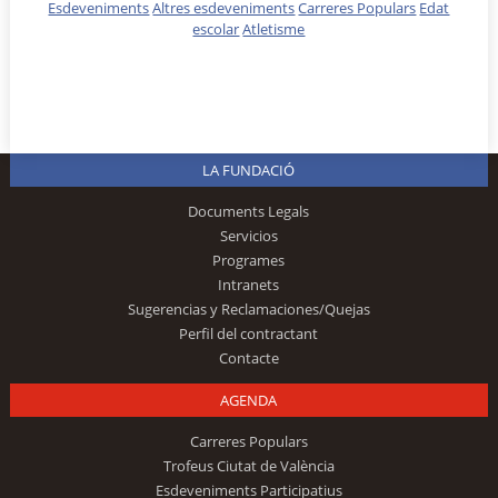
Esdeveniments
Altres esdeveniments
Carreres Populars
Edat
escolar
Atletisme
LA FUNDACIÓ
Documents Legals
Servicios
Programes
Intranets
Sugerencias y Reclamaciones/Quejas
Perfil del contractant
Contacte
AGENDA
Carreres Populars
Trofeus Ciutat de València
Esdeveniments Participatius