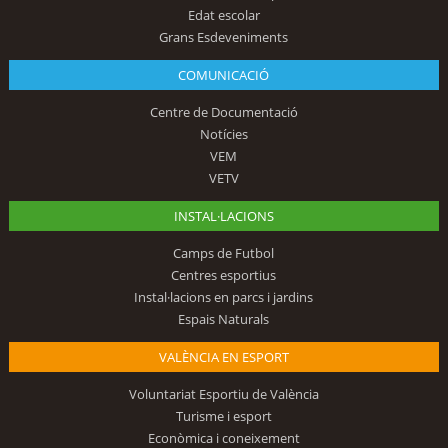
Edat escolar
Grans Esdeveniments
COMUNICACIÓ
Centre de Documentació
Notícies
VEM
VETV
INSTAL·LACIONS
Camps de Futbol
Centres esportius
Instal·lacions en parcs i jardins
Espais Naturals
VALÈNCIA EN ESPORT
Voluntariat Esportiu de València
Turisme i esport
Econòmica i coneixement