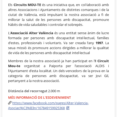
Els
Circuits MOU-TE
és una iniciativa que, en col·laboració amb
altres Associacions i Ajuntaments de distintes comarques i de la
ciutat de València, està impulsant la nostra associació a fi de
millorar la salut de les persones amb discapacitat, promoure
hàbits de vida saludables i controlar el sobrepès.
L’
Associació Alter València
és una entitat sense ànim de lucre
formada per persones amb discapacitat intel·lectual, famílies
d’estes, professionals i voluntaris. Va ser creada l’any
1997
. La
seua missió és promoure accions dirigides a millorar la qualitat
de vida de les persones amb discapacitat intel·lectual
Membres de la nostra associació ja han participat en l’
I Circuit
Mou-te
organitzat a Paiporta per l’associació ALDIS i
l’Ajuntament d’esta localitat. Un dels vencedors de la prova en la
categoria de persones amb discapacitat, va ser Jovi Gil,
pertanyent a la nostra associació.
Distància del recorregut
2.000 m
MÉS INFORMACIÓ DE L'ESDEVENIMENT
https://www.facebook.com/pages/Alter-Valencia-
Asociaci%C3%B3n/167849159925368